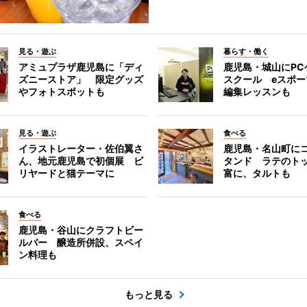
見る・遊ぶ
暮らす・働く
アミュプラザ鹿児島に「ディ
鹿児島・城山にPC
ズニーストア」 限定グッズ
スクール eスポ
やフォトスポットも
編集レッスンも
見る・遊ぶ
食べる
イラストレーター・佐伯翼さ
鹿児島・名山町に
ん、地元鹿児島で初個展 ビ
タンド ラテのト
リヤードと猫テーマに
富に、タルトも
食べる
鹿児島・谷山にクラフトビー
ルバー 醸造所併設、スペイ
ン料理も
もっと見る