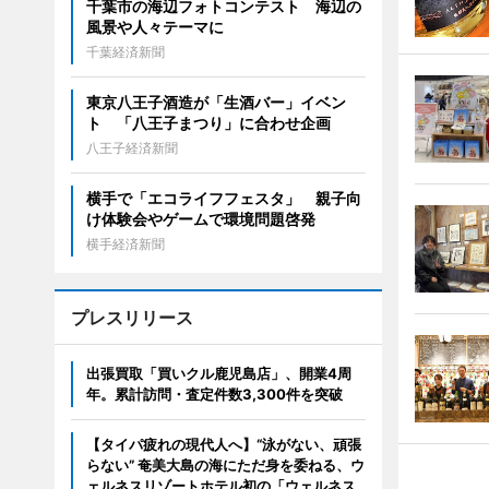
千葉市の海辺フォトコンテスト 海辺の
風景や人々テーマに
千葉経済新聞
東京八王子酒造が「生酒バー」イベン
ト 「八王子まつり」に合わせ企画
八王子経済新聞
横手で「エコライフフェスタ」 親子向
け体験会やゲームで環境問題啓発
横手経済新聞
プレスリリース
出張買取「買いクル鹿児島店」、開業4周
年。累計訪問・査定件数3,300件を突破
【タイパ疲れの現代人へ】“泳がない、頑張
らない” 奄美大島の海にただ身を委ねる、ウ
ェルネスリゾートホテル初の「ウェルネス