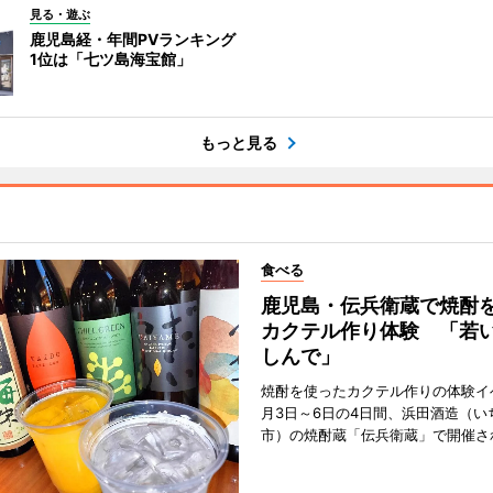
見る・遊ぶ
鹿児島経・年間PVランキング
1位は「七ツ島海宝館」
もっと見る
食べる
鹿児島・伝兵衛蔵で焼酎
カクテル作り体験 「若
しんで」
焼酎を使ったカクテル作りの体験イ
月3日～6日の4日間、浜田酒造（い
市）の焼酎蔵「伝兵衛蔵」で開催さ