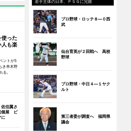
若手主体の日本、ＰＳＧに完敗
プロ野球・ロッテ８―０西
武
を使った
い人も楽
仙台育英が２回戦へ 高校
野球
ベントが5
ちき串木野
れる。
プロ野球・中日４―１ヤク
ルト
・佐伯翼さ
初個展 ビ
第三者委が調査へ 福岡県
マに
議会