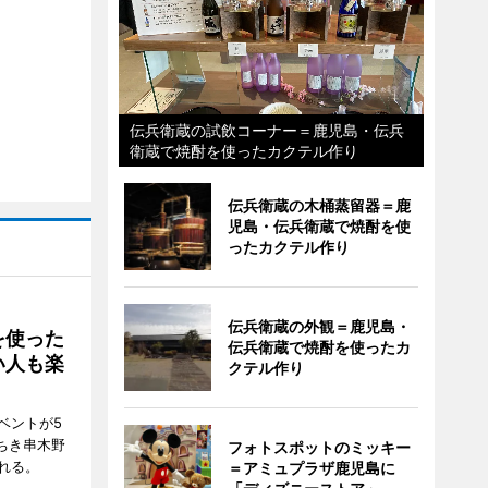
伝兵衛蔵の試飲コーナー＝鹿児島・伝兵
衛蔵で焼酎を使ったカクテル作り
伝兵衛蔵の木桶蒸留器＝鹿
児島・伝兵衛蔵で焼酎を使
ったカクテル作り
伝兵衛蔵の外観＝鹿児島・
を使った
伝兵衛蔵で焼酎を使ったカ
い人も楽
クテル作り
ベントが5
ちき串木野
フォトスポットのミッキー
れる。
＝アミュプラザ鹿児島に