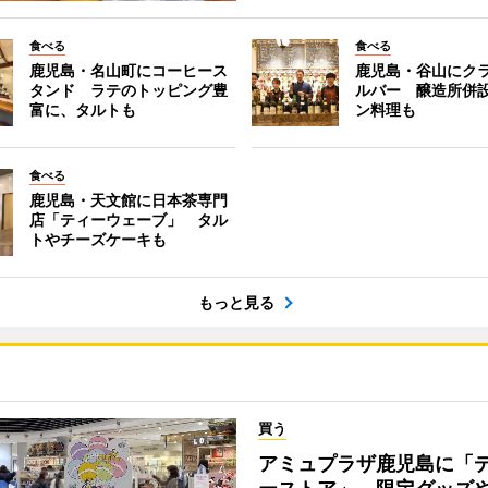
食べる
食べる
鹿児島・名山町にコーヒース
鹿児島・谷山にク
タンド ラテのトッピング豊
ルバー 醸造所併
富に、タルトも
ン料理も
食べる
鹿児島・天文館に日本茶専門
店「ティーウェーブ」 タル
トやチーズケーキも
もっと見る
買う
アミュプラザ鹿児島に「