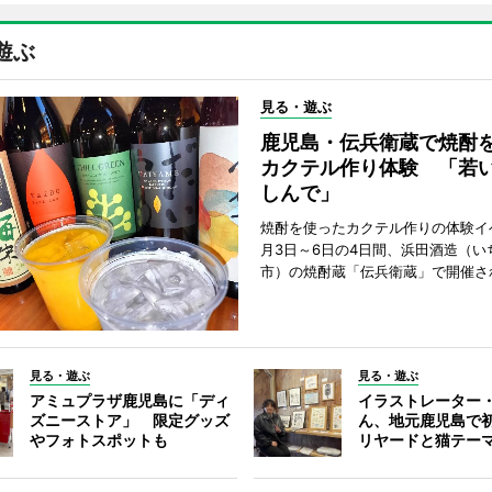
遊ぶ
見る・遊ぶ
鹿児島・伝兵衛蔵で焼酎
カクテル作り体験 「若
しんで」
焼酎を使ったカクテル作りの体験イ
月3日～6日の4日間、浜田酒造（い
市）の焼酎蔵「伝兵衛蔵」で開催さ
見る・遊ぶ
見る・遊ぶ
アミュプラザ鹿児島に「ディ
イラストレーター
ズニーストア」 限定グッズ
ん、地元鹿児島で
やフォトスポットも
リヤードと猫テー