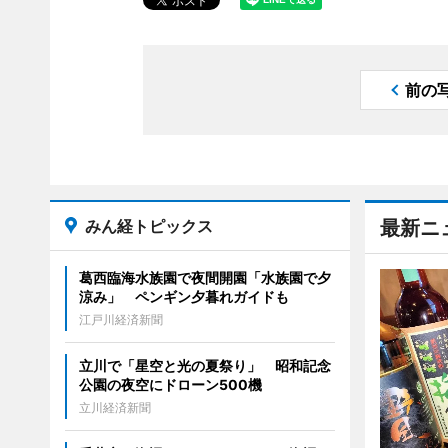
前の
みん経トピックス
最新ニ
葛西臨海水族園で夜間開園「水族園で夕
涼み」 ペンギン夕暮れガイドも
江戸川経済新聞
立川で「星空と光の夏祭り」 昭和記念
公園の夜空にドローン500機
立川経済新聞