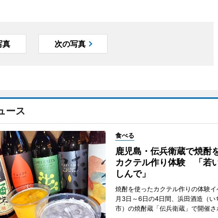
写真
次の写真
ュース
食べる
鹿児島・伝兵衛蔵で焼酎
カクテル作り体験 「若
しんで」
焼酎を使ったカクテル作りの体験イ
月3日～6日の4日間、浜田酒造（い
市）の焼酎蔵「伝兵衛蔵」で開催さ