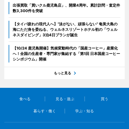
出張買取「買いクル鹿児島店」、開業4周年。累計訪問・査定件
数3,300件を突破
【タイパ疲れの現代人へ】“泳がない、頑張らない” 奄美大島の
海にただ身を委ねる、ウェルネスリゾートホテル初の「ウェル
ネスダイビング」3泊4日プランが誕生
【10/24 鹿児島開催】気候変動時代の「国産コーヒー」産業化
へ！全国の生産者・専門家が集結する「第1回 日本国産コーヒー
シンポジウム」開催
もっと見る
食べる
見る・遊ぶ
買う
暮らす・働く
学ぶ・知る