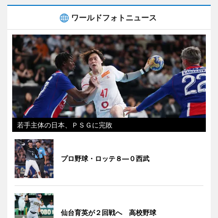
ワールドフォトニュース
若手主体の日本、ＰＳＧに完敗
プロ野球・ロッテ８―０西武
仙台育英が２回戦へ 高校野球