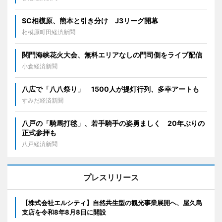
SC相模原、熊本と引き分け J3リーグ開幕
相模原町田経済新聞
関門海峡花火大会、無料エリアなしの門司側をライブ配信
小倉経済新聞
八広で「八八祭り」 1500人が提灯行列、多幸アートも
すみだ経済新聞
八戸の「騎馬打毬」、若手騎手の姿勇ましく 20年ぶりの
正式参拝も
八戸経済新聞
プレスリリース
【株式会社エルシティ】自然共生型の観光事業展開へ、屋久島
支店を令和8年8月8日に開設