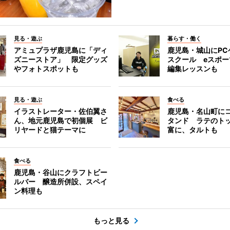
見る・遊ぶ
暮らす・働く
アミュプラザ鹿児島に「ディ
鹿児島・城山にPC
ズニーストア」 限定グッズ
スクール eスポ
やフォトスポットも
編集レッスンも
見る・遊ぶ
食べる
イラストレーター・佐伯翼さ
鹿児島・名山町に
ん、地元鹿児島で初個展 ビ
タンド ラテのト
リヤードと猫テーマに
富に、タルトも
食べる
鹿児島・谷山にクラフトビー
ルバー 醸造所併設、スペイ
ン料理も
もっと見る