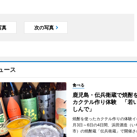
写真
次の写真
ュース
食べる
鹿児島・伝兵衛蔵で焼酎
カクテル作り体験 「若
しんで」
焼酎を使ったカクテル作りの体験イ
月3日～6日の4日間、浜田酒造（い
市）の焼酎蔵「伝兵衛蔵」で開催さ