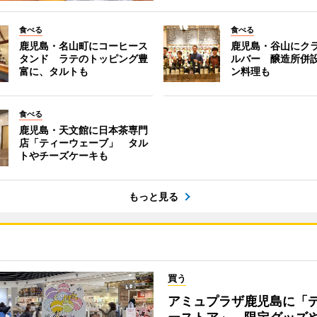
食べる
食べる
鹿児島・名山町にコーヒース
鹿児島・谷山にク
タンド ラテのトッピング豊
ルバー 醸造所併
富に、タルトも
ン料理も
食べる
鹿児島・天文館に日本茶専門
店「ティーウェーブ」 タル
トやチーズケーキも
もっと見る
買う
アミュプラザ鹿児島に「