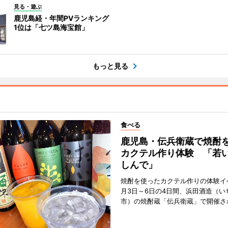
見る・遊ぶ
鹿児島経・年間PVランキング
1位は「七ツ島海宝館」
もっと見る
食べる
鹿児島・伝兵衛蔵で焼酎
カクテル作り体験 「若
しんで」
焼酎を使ったカクテル作りの体験イ
月3日～6日の4日間、浜田酒造（い
市）の焼酎蔵「伝兵衛蔵」で開催さ