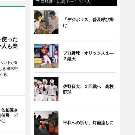
プロ野球・広島７―１１巨人
「デジポリス」普及呼び掛
け
を使った
い人も楽
プロ野球・オリックス１―
３楽天
ベントが5
ちき串木野
れる。
佐野日大、２回戦へ 高校
野球
・佐伯翼さ
初個展 ビ
マに
平和への祈り、灯籠流しに