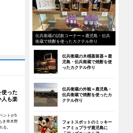
伝兵衛蔵の試飲コーナー＝鹿児島・伝兵
衛蔵で焼酎を使ったカクテル作り
伝兵衛蔵の木桶蒸留器＝鹿
児島・伝兵衛蔵で焼酎を使
ったカクテル作り
伝兵衛蔵の外観＝鹿児島・
を使った
伝兵衛蔵で焼酎を使ったカ
い人も楽
クテル作り
ベントが5
ちき串木野
フォトスポットのミッキー
れる。
＝アミュプラザ鹿児島に