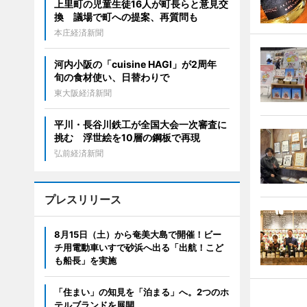
上里町の児童生徒16人が町長らと意見交
換 議場で町への提案、再質問も
本庄経済新聞
河内小阪の「cuisine HAGI」が2周年
旬の食材使い、日替わりで
東大阪経済新聞
平川・長谷川鉄工が全国大会一次審査に
挑む 浮世絵を10層の鋼板で再現
弘前経済新聞
プレスリリース
8月15日（土）から奄美大島で開催！ビー
チ用電動車いすで砂浜へ出る「出航！こど
も船長」を実施
「住まい」の知見を「泊まる」へ。2つのホ
テルブランドを展開