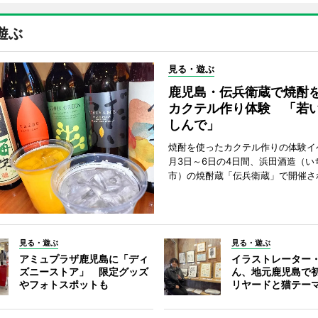
遊ぶ
見る・遊ぶ
鹿児島・伝兵衛蔵で焼酎
カクテル作り体験 「若
しんで」
焼酎を使ったカクテル作りの体験イ
月3日～6日の4日間、浜田酒造（い
市）の焼酎蔵「伝兵衛蔵」で開催さ
見る・遊ぶ
見る・遊ぶ
アミュプラザ鹿児島に「ディ
イラストレーター
ズニーストア」 限定グッズ
ん、地元鹿児島で
やフォトスポットも
リヤードと猫テー