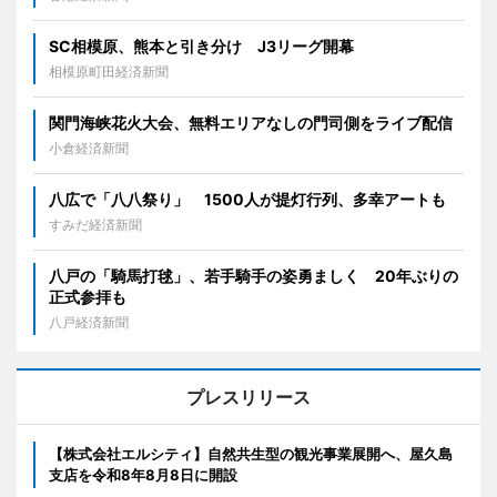
SC相模原、熊本と引き分け J3リーグ開幕
相模原町田経済新聞
関門海峡花火大会、無料エリアなしの門司側をライブ配信
小倉経済新聞
八広で「八八祭り」 1500人が提灯行列、多幸アートも
すみだ経済新聞
八戸の「騎馬打毬」、若手騎手の姿勇ましく 20年ぶりの
正式参拝も
八戸経済新聞
プレスリリース
【株式会社エルシティ】自然共生型の観光事業展開へ、屋久島
支店を令和8年8月8日に開設