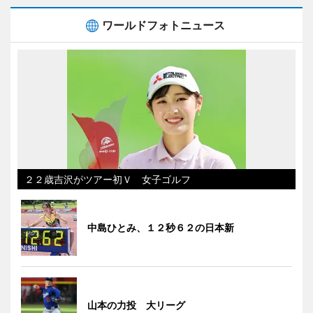
ワールドフォトニュース
２２歳吉沢がツアー初Ｖ 女子ゴルフ
中島ひとみ、１２秒６２の日本新
山本の力投 大リーグ