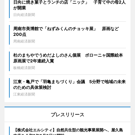
日向に焼き菓子とランチの店「ニック」 子育て中の母2人
が開業
日向経済新聞
周南市美博館で「ねずみくんのチョッキ展」 原画など
200点
周南経済新聞
杜のまちやでうめだよしのさん個展 ボローニャ国際絵本
原画展で2年連続入賞
板橋経済新聞
江東・亀戸で「羽亀まちづくり」会議 5分野で地域の未来
のための具体策検討
江東経済新聞
プレスリリース
【株式会社エルシティ】自然共生型の観光事業展開へ、屋久島