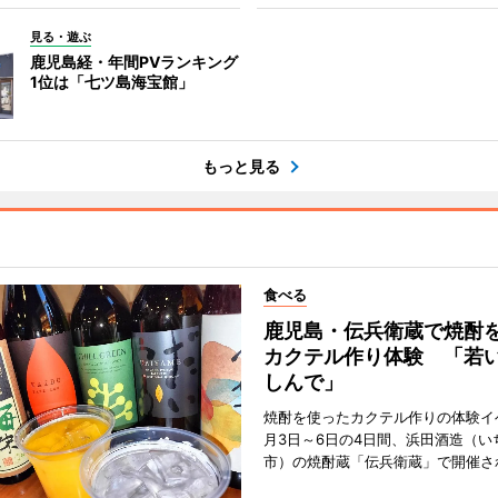
見る・遊ぶ
鹿児島経・年間PVランキング
1位は「七ツ島海宝館」
もっと見る
食べる
鹿児島・伝兵衛蔵で焼酎
カクテル作り体験 「若
しんで」
焼酎を使ったカクテル作りの体験イ
月3日～6日の4日間、浜田酒造（い
市）の焼酎蔵「伝兵衛蔵」で開催さ