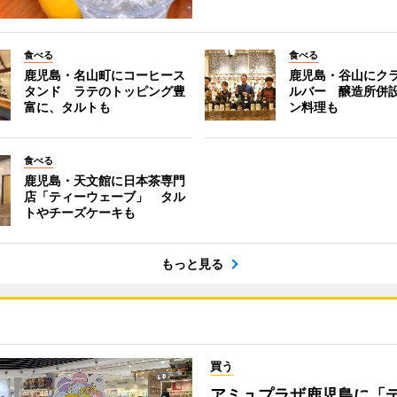
食べる
食べる
鹿児島・名山町にコーヒース
鹿児島・谷山にク
タンド ラテのトッピング豊
ルバー 醸造所併
富に、タルトも
ン料理も
食べる
鹿児島・天文館に日本茶専門
店「ティーウェーブ」 タル
トやチーズケーキも
もっと見る
買う
アミュプラザ鹿児島に「