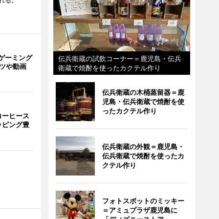
れる。
ゲーミング
伝兵衛蔵の試飲コーナー＝鹿児島・伝兵
ーツや動画
衛蔵で焼酎を使ったカクテル作り
伝兵衛蔵の木桶蒸留器＝鹿
児島・伝兵衛蔵で焼酎を使
ったカクテル作り
コーヒース
ッピング豊
伝兵衛蔵の外観＝鹿児島・
伝兵衛蔵で焼酎を使ったカ
クテル作り
フォトスポットのミッキー
＝アミュプラザ鹿児島に