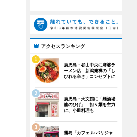
アクセスランキング
鹿児島・谷山中央に麻婆ラ
ーメン店 新潟発祥の「し
びれる辛さ」コンセプトに
鹿児島・天文館に「麺酒場
龍のひげ」 担々麺を主力
に、小皿料理も
霧島「カフェ ル パリジャ