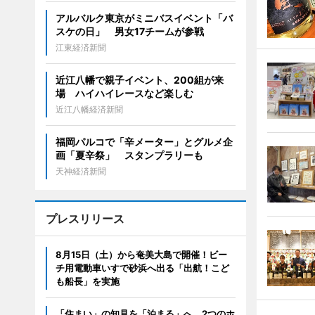
アルバルク東京がミニバスイベント「バ
スケの日」 男女17チームが参戦
江東経済新聞
近江八幡で親子イベント、200組が来
場 ハイハイレースなど楽しむ
近江八幡経済新聞
福岡パルコで「辛メーター」とグルメ企
画「夏辛祭」 スタンプラリーも
天神経済新聞
プレスリリース
8月15日（土）から奄美大島で開催！ビー
チ用電動車いすで砂浜へ出る「出航！こど
も船長」を実施
「住まい」の知見を「泊まる」へ。2つのホ