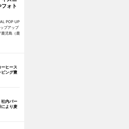
やフォト
L POP UP
ポップアップ
ザ鹿児島（鹿
。
コーヒース
ッピング豊
、社内バー
考により麦