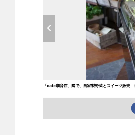
「cafe潮音館」隣で、自家製野菜とスイーツ販売
新