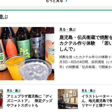
もっと見る
遊ぶ
見る・遊ぶ
鹿児島・伝兵衛蔵で焼酎
カクテル作り体験 「若
しんで」
焼酎を使ったカクテル作りの体験イ
月3日～6日の4日間、浜田酒造（い
市）の焼酎蔵「伝兵衛蔵」で開催さ
見る・遊ぶ
見る・遊ぶ
アミュプラザ鹿児島に「ディ
イラストレーター
ズニーストア」 限定グッズ
ん、地元鹿児島で
やフォトスポットも
リヤードと猫テー