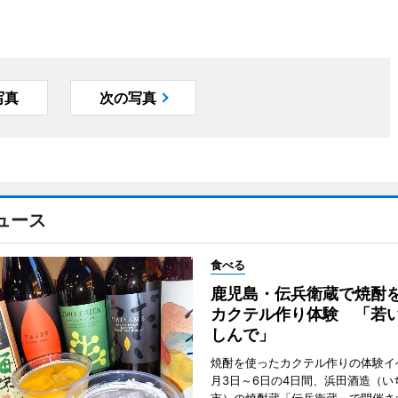
写真
次の写真
ュース
食べる
鹿児島・伝兵衛蔵で焼酎
カクテル作り体験 「若
しんで」
焼酎を使ったカクテル作りの体験イ
月3日～6日の4日間、浜田酒造（い