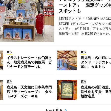
ーストア」 限定グッズ
スポットも
期間限定ストア「「DISNEY MAGICA
STORE（ディズニー・マジカル・
ストア）」が1月19日、アミュプラ
児島市中央町）本館2階で始まった
買う
買う
イラストレーター・佐伯翼さ
鹿児島・名山町に
ん、地元鹿児島で初個展 ビ
タンド ラテのト
リヤードと猫テーマに
富に、タルトも
買う
買う
鹿児島・天文館に日本茶専門
鹿児島の浜田酒造
店「ティーウェーブ」 タル
活性化を支援 選
トやチーズケーキも
焼酎進呈
もっと見る