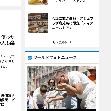
「ディズニーストア」
会場に並ぶ商品＝アミュプ
ラザ鹿児島に限定「ディズ
ニーストア」
を使った
い人も楽
もっと見る
ベントが5
ワールドフォトニュース
ちき串木野
れる。
・佐伯翼さ
初個展 ビ
マに