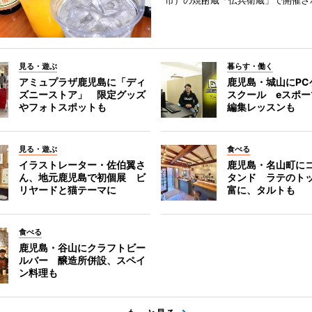
市）の焼酎蔵「伝兵衛蔵」で開催さ
見る・遊ぶ
暮らす・働く
アミュプラザ鹿児島に「ディ
鹿児島・城山にPC
ズニーストア」 限定グッズ
スクール eスポ
やフォトスポットも
編集レッスンも
見る・遊ぶ
食べる
イラストレーター・佐伯翼さ
鹿児島・名山町に
ん、地元鹿児島で初個展 ビ
タンド ラテのト
リヤードと猫テーマに
富に、タルトも
食べる
鹿児島・谷山にクラフトビー
ルバー 醸造所併設、スペイ
ン料理も