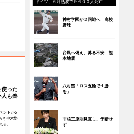
ドイツ、６月熱波で９６００人死亡
神村学園が２回戦へ 高校
野球
台風へ備え、募る不安 熊
本地震
八村塁「ロス五輪で１勝
を使った
を」
い人も楽
ベントが5
ちき串木野
非核三原則見直し、予断せ
れる。
ず