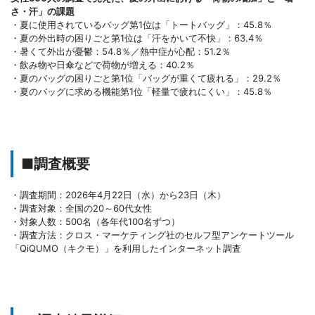
さ・汗」の課題
・夏に使用されているバッグ第1位は「トートバッグ」：45.8％
・夏の外出時の困りごと第1位は「汗をかいて不快」：63.4％
・暑くて外出が憂鬱：54.8％／熱中症が心配：51.2％
・飲み物や日傘などで荷物が増える：40.2％
・夏のバッグの困りごと第1位「バッグが重くて疲れる」：29.2％
・夏のバッグに求める機能第1位「軽量で疲れにくい」：45.8％
■調査概要
・調査期間：2026年4月22日（水）から23日（木）
・調査対象：全国の20～60代女性
・対象人数：500名（各年代100名ずつ）
・調査方法：クロス・マーケティング社のセルフ型アンケートツール
「QiQUMO（キクモ）」を利用したインターネット調査