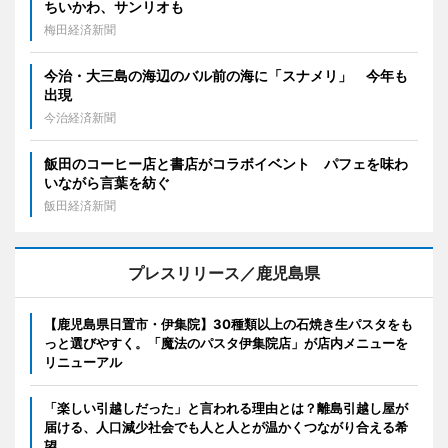
ちいかわ、サンリオも
梅田経済新聞
今治・大三島の海辺のバル前の海に「スナメリ」 今年も
出現
今治経済新聞
飯田のコーヒー店と書店がコラボイベント パフェを味わ
いながら言葉を紡ぐ
飯田経済新聞
プレスリリース／鹿児島県
【鹿児島県日置市・伊集院】30種類以上の石焼き生パスタをも
っと選びやすく。「魔法のパスタ伊集院店」が店内メニューを
リニューアル
「楽しい引越しだった」と言われる理由とは？離島引越し屋が
届ける、人口減少社会でも人と人とが温かくつながり合える希
望