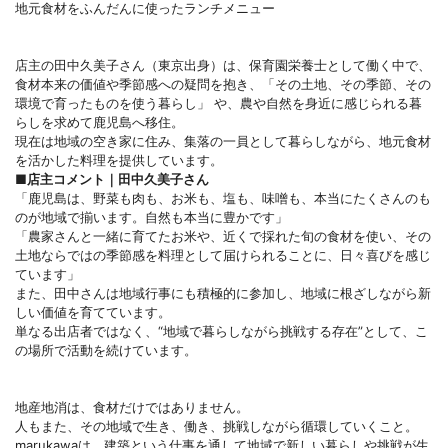
地元食材をふんだんに使ったランチメニュー
店主の田中久美子さん（東京出身）は、保育園栄養士として働く中で、
食材本来の価値や季節感への疑問を抱き、「その土地、その季節、その
環境で育ったものを使う暮らし」 や、農や自然を身近に感じられる暮
らしを求めて鹿児島へ移住。
現在は地域の空き家に住み、集落の一員として暮らしながら、地元食材
を活かした料理を提供しています。
■店主コメント｜田中久美子さん
「鹿児島は、野菜も肉も、お米も、塩も、味噌も、本当にたくさんのも
のが地域で揃います。自然も本当に豊かです」
「農家さんと一緒に育てたお米や、近くで採れた旬の食材を使い、その
土地ならではの季節感を料理として届けられることに、日々喜びを感じ
ています」
また、田中さんは地域行事にも積極的に参加し、地域に根ざしながら新
しい価値を育てています。
単なる出店者ではなく、“地域で暮らしながら挑戦する存在”として、こ
の場所で活動を続けています。
地産地消は、食材だけではありません。
人もまた、その地域で生き、働き、挑戦しながら循環していくこと。
marukawaは、建築という仕事を通して地域で新しい暮らしや挑戦が生