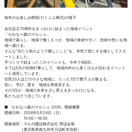
毎年のお楽しみ餅投げ(ミニ上棟式)の様子
会社設立70周年をきっかけに始まった地域イベント
「かわなべ森のマルシェ」
地域で暮らし、地域で働く人々が、地域の食材やモノ、技術や想いを地
域へ届ける。
そんな“当たり前のようで難しいこと”を、本気で形にする場としてスタ
ートしました。
手づくりで始まったこのイベントも、今年で4回目。
今では5月の恒例行事として、地域内外から多くの人が訪れるイベント
へと成長しています。
住民20人ほどの小さな地域に、たった1日で数千人が集まる。
笑い、学び、驚き、地域を再発見する。
その1日が、地域の未来を少し変えるきっかけになる。
私たちはそう信じています。
■「かわなべ森のマルシェ 2026」開催概要
開催日時：2026年5月24日（日）
10:00～16:00
開催場所：マル川建設株式会社 周辺会場
（鹿児島県南九州市川辺町本別府）