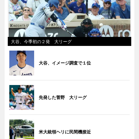
大谷、今季初の２発 大リーグ
大谷、イメージ調査で１位
先発した菅野 大リーグ
米大統領ヘリに民間機接近