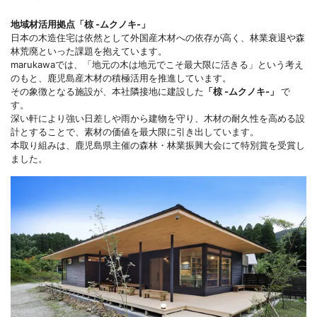
地域材活用拠点「椋 -ムクノキ-」
日本の木造住宅は依然として外国産木材への依存が高く、林業衰退や森
林荒廃といった課題を抱えています。
marukawaでは、「地元の木は地元でこそ最大限に活きる」という考え
のもと、鹿児島産木材の積極活用を推進しています。
その象徴となる施設が、本社隣接地に建設した
「椋 -ムクノキ-」
で
す。
深い軒により強い日差しや雨から建物を守り、木材の耐久性を高める設
計とすることで、素材の価値を最大限に引き出しています。
本取り組みは、鹿児島県主催の森林・林業振興大会にて特別賞を受賞し
ました。