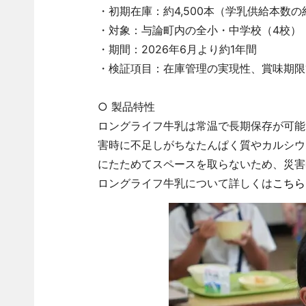
・初期在庫：約4,500本（学乳供給本数
・対象：与論町内の全小・中学校（4校）
・期間：2026年6月より約1年間
・検証項目：在庫管理の実現性、賞味期限
○ 製品特性
ロングライフ牛乳は常温で長期保存が可能
害時に不足しがちなたんぱく質やカルシウ
にたためてスペースを取らないため、災害
ロングライフ牛乳について詳しくは
こちら