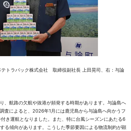
本テトラパック株式会社 取締役副社長 上田晃司、右：与論
り、航路の欠航や抜港が頻発する時期があります。与論島へ
調査によると、2026年1月には鹿児島から与論島へ向かうフ
件付き運航となりました。また、特に台風シーズンにあたる6
中する傾向があります。こうした季節要因による物流制約が顕