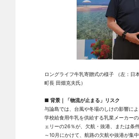
ロングライフ牛乳寄贈式の様子 （左：日
町長 田畑克夫氏）
■
背景｜「物流が止まる」リスク
与論島では、台風や冬場のしけの影響によ
学校給食用牛乳を供給する乳業メーカーの
ェリーの26％が、欠航・抜港、または条
～10月にかけて、航路の欠航や抜港が集