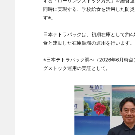
する「ローリングストック方式」を給食運
同時に実現する、学校給食を活用した防災
す※。
日本テトラパックは、初期在庫として約4,
食と連動した在庫循環の運用を行います。
※日本テトラパック調べ（2026年6月時
グストック運用の実証として。