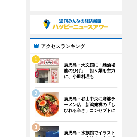
アクセスランキング
鹿児島・天文館に「麺酒場
龍のひげ」 担々麺を主力
に、小皿料理も
鹿児島・谷山中央に麻婆ラ
ーメン店 新潟発祥の「し
びれる辛さ」コンセプトに
鹿児島・水族館でイラスト