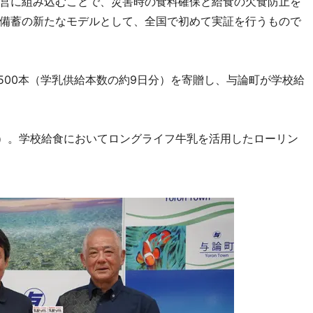
営に組み込むことで、災害時の食料確保と給食の欠食防止を
備蓄の新たなモデルとして、全国で初めて実証を行うもので
500本（学乳供給本数の約9日分）を寄贈し、与論町が学校給
点）。学校給食においてロングライフ牛乳を活用したローリン