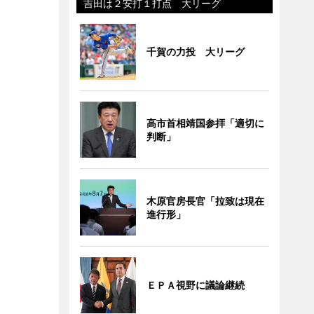
吉田は２安打１打点 大リーグ
千賀の力投 大リーグ
高市首相靖国参拝「適切に
判断」
木原官房長官「拉致は現在
進行形」
ＥＰＡ視野に議論継続