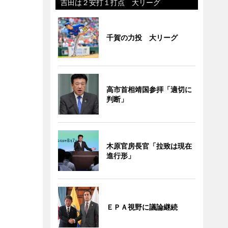
吉田は２安打１打点 大リーグ
千賀の力投 大リーグ
高市首相靖国参拝「適切に
判断」
木原官房長官「拉致は現在
進行形」
ＥＰＡ視野に議論継続