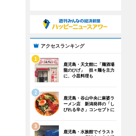
アクセスランキング
鹿児島・天文館に「麺酒場
龍のひげ」 担々麺を主力
に、小皿料理も
鹿児島・谷山中央に麻婆ラ
ーメン店 新潟発祥の「し
びれる辛さ」コンセプトに
鹿児島・水族館でイラスト