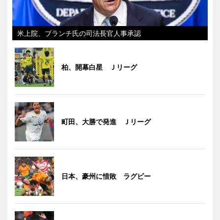
米上院、ブランチ氏の司法長官人事承認
柏、開幕白星 Ｊリーグ
町田、大勝で発進 Ｊリーグ
日本、豪州に惜敗 ラグビー