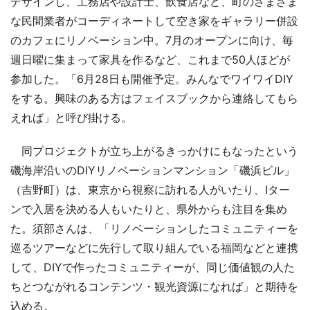
デザインし、工務店や設計士、飲食店など、町のさまざま
な民間業者がコーディネートして空き家をギャラリー併設
のカフェにリノベーション中。7月のオープンに向け、毎
週日曜に集まって家具を作るなど、これまで50人ほどが
参加した。「6月28日も開催予定。みんなでワイワイDIY
をする。興味のある方はフェイスブックから連絡してもら
えれば」と呼び掛ける。
同プロジェクトが立ち上がるきっかけにもなったという
磯海岸沿いのDIYリノベーションマンション「磯浜ビル」
（吉野町）は、東京から視察に訪れる人がいたり、Iター
ンで入居を決める人もいたりと、県外からも注目を集め
た。須部さんは、「リノベーションしたコミュニティーを
巡るツアーなどに先行して取り組んでいる福岡などと連携
して、DIYで作ったコミュニティーが、同じ価値観の人た
ちとつながれるコンテンツ・観光資源になれば」と期待を
込める。