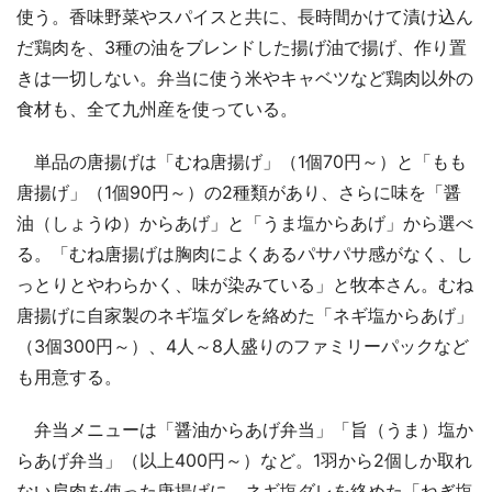
使う。香味野菜やスパイスと共に、長時間かけて漬け込ん
だ鶏肉を、3種の油をブレンドした揚げ油で揚げ、作り置
きは一切しない。弁当に使う米やキャベツなど鶏肉以外の
食材も、全て九州産を使っている。
単品の唐揚げは「むね唐揚げ」（1個70円～）と「もも
唐揚げ」（1個90円～）の2種類があり、さらに味を「醤
油（しょうゆ）からあげ」と「うま塩からあげ」から選べ
る。「むね唐揚げは胸肉によくあるパサパサ感がなく、し
っとりとやわらかく、味が染みている」と牧本さん。むね
唐揚げに自家製のネギ塩ダレを絡めた「ネギ塩からあげ」
（3個300円～）、4人～8人盛りのファミリーパックなど
も用意する。
弁当メニューは「醤油からあげ弁当」「旨（うま）塩か
らあげ弁当」（以上400円～）など。1羽から2個しか取れ
ない肩肉を使った唐揚げに、ネギ塩ダレを絡めた「ねぎ塩