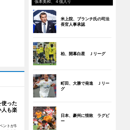
張本美和、４強入り
米上院、ブランチ氏の司法
長官人事承認
柏、開幕白星 Ｊリーグ
町田、大勝で発進 Ｊリー
グ
を使った
い人も楽
日本、豪州に惜敗 ラグビ
ー
ベントが5