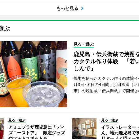
もっと見る
遊ぶ
見る・遊ぶ
鹿児島・伝兵衛蔵で焼酎
カクテル作り体験 「若
しんで」
焼酎を使ったカクテル作りの体験イ
月3日～6日の4日間、浜田酒造（い
市）の焼酎蔵「伝兵衛蔵」で開催さ
見る・遊ぶ
見る・遊ぶ
アミュプラザ鹿児島に「ディ
イラストレーター
ズニーストア」 限定グッズ
ん、地元鹿児島で
やフォトスポットも
リヤードと猫テー