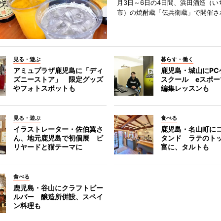
月3日～6日の4日間、浜田酒造（い
市）の焼酎蔵「伝兵衛蔵」で開催さ
見る・遊ぶ
暮らす・働く
アミュプラザ鹿児島に「ディ
鹿児島・城山にPC
ズニーストア」 限定グッズ
スクール eスポ
やフォトスポットも
編集レッスンも
見る・遊ぶ
食べる
イラストレーター・佐伯翼さ
鹿児島・名山町に
ん、地元鹿児島で初個展 ビ
タンド ラテのト
リヤードと猫テーマに
富に、タルトも
食べる
鹿児島・谷山にクラフトビー
ルバー 醸造所併設、スペイ
ン料理も