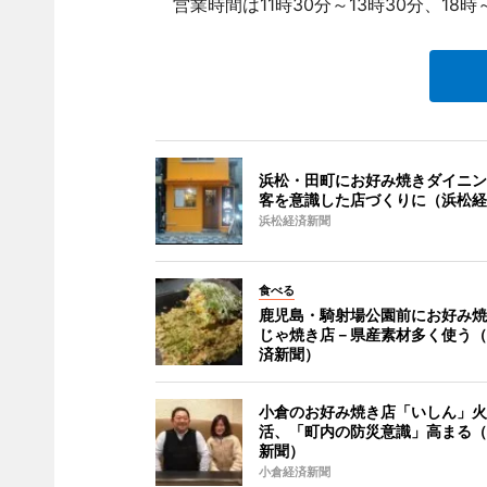
営業時間は11時30分～13時30分、18
浜松・田町にお好み焼きダイニン
客を意識した店づくりに（浜松経
浜松経済新聞
食べる
鹿児島・騎射場公園前にお好み焼
じゃ焼き店－県産素材多く使う（
済新聞）
小倉のお好み焼き店「いしん」火
活、「町内の防災意識」高まる（
新聞）
小倉経済新聞