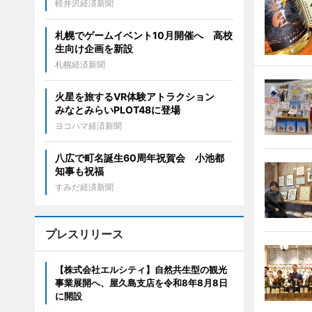
軽井沢経済新聞
札幌でゲームイベント10月開催へ 高校
生向け企画を新設
札幌経済新聞
火星を旅するVR体験アトラクション
みなとみらいPLOT48に登場
ヨコハマ経済新聞
八広で町名誕生60周年祝賀会 小池都
知事も祝福
すみだ経済新聞
プレスリリース
【株式会社エルシティ】自然共生型の観光
事業展開へ、屋久島支店を令和8年8月8日
に開設