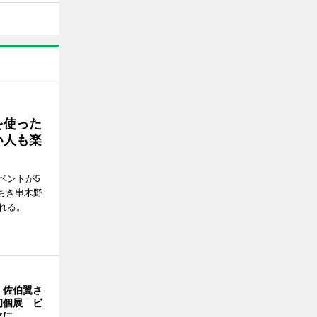
を使った
い人も楽
ベントが5
ちき串木野
れる。
・佐伯翼さ
初個展 ビ
マに