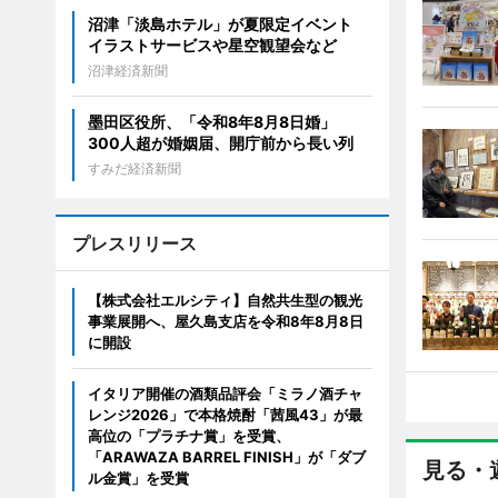
沼津「淡島ホテル」が夏限定イベント
イラストサービスや星空観望会など
沼津経済新聞
墨田区役所、「令和8年8月8日婚」
300人超が婚姻届、開庁前から長い列
すみだ経済新聞
プレスリリース
【株式会社エルシティ】自然共生型の観光
事業展開へ、屋久島支店を令和8年8月8日
に開設
イタリア開催の酒類品評会「ミラノ酒チャ
レンジ2026」で本格焼酎「茜風43」が最
高位の「プラチナ賞」を受賞、
「ARAWAZA BARREL FINISH」が「ダブ
見る・
ル金賞」を受賞