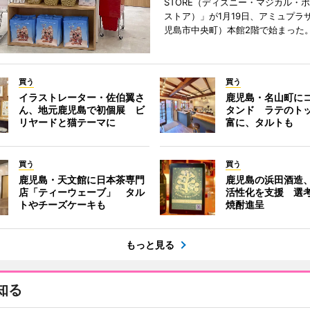
STORE（ディズニー・マジカル・
ストア）」が1月19日、アミュプラ
児島市中央町）本館2階で始まった
買う
買う
イラストレーター・佐伯翼さ
鹿児島・名山町に
ん、地元鹿児島で初個展 ビ
タンド ラテのト
リヤードと猫テーマに
富に、タルトも
買う
買う
鹿児島・天文館に日本茶専門
鹿児島の浜田酒造
店「ティーウェーブ」 タル
活性化を支援 選
トやチーズケーキも
焼酎進呈
もっと見る
知る