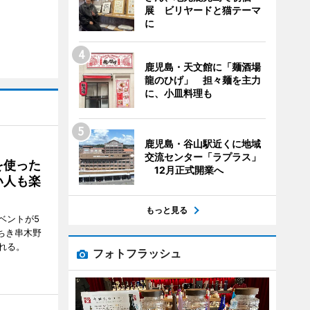
展 ビリヤードと猫テーマ
に
鹿児島・天文館に「麺酒場
龍のひげ」 担々麺を主力
に、小皿料理も
鹿児島・谷山駅近くに地域
交流センター「ラプラス」
を使った
12月正式開業へ
い人も楽
もっと見る
ベントが5
ちき串木野
れる。
フォトフラッシュ