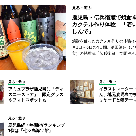
見る・遊ぶ
鹿児島・伝兵衛蔵で焼酎
カクテル作り体験 「若
しんで」
焼酎を使ったカクテル作りの体験イ
月3日～6日の4日間、浜田酒造（い
市）の焼酎蔵「伝兵衛蔵」で開催さ
見る・遊ぶ
見る・遊ぶ
アミュプラザ鹿児島に「ディ
イラストレーター
ズニーストア」 限定グッズ
ん、地元鹿児島で
やフォトスポットも
リヤードと猫テー
見る・遊ぶ
鹿児島経・年間PVランキング
1位は「七ツ島海宝館」