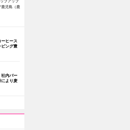
ポップアップ
ザ鹿児島（鹿
。
コーヒース
ッピング豊
、社内バー
考により麦