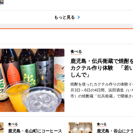
もっと見る
食べる
鹿児島・伝兵衛蔵で焼酎
カクテル作り体験 「若
しんで」
焼酎を使ったカクテル作りの体験イ
月3日～6日の4日間、浜田酒造（い
市）の焼酎蔵「伝兵衛蔵」で開催さ
食べる
食べる
鹿児島・名山町にコーヒース
鹿児島・谷山にク