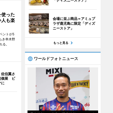
「ディズニーストア」
を使った
会場に並ぶ商品＝アミュプ
い人も楽
ラザ鹿児島に限定「ディズ
ニーストア」
ベントが5
ちき串木野
もっと見る
れる。
ワールドフォトニュース
・佐伯翼さ
初個展 ビ
マに