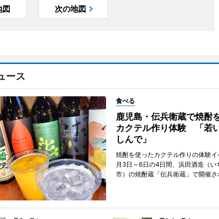
地図
次の地図
ュース
食べる
鹿児島・伝兵衛蔵で焼酎
カクテル作り体験 「若
しんで」
焼酎を使ったカクテル作りの体験イ
月3日～6日の4日間、浜田酒造（い
市）の焼酎蔵「伝兵衛蔵」で開催さ