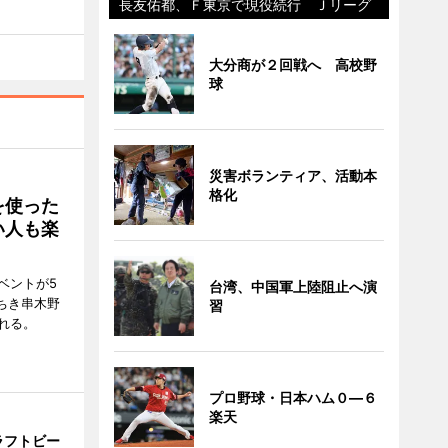
長友佑都、Ｆ東京で現役続行 Ｊリーグ
大分商が２回戦へ 高校野
球
災害ボランティア、活動本
格化
を使った
い人も楽
ベントが5
台湾、中国軍上陸阻止へ演
ちき串木野
習
れる。
プロ野球・日本ハム０―６
楽天
ラフトビー