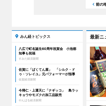
前の
みん経トピックス
最新ニ
八広で町名誕生60周年祝賀会 小池都
知事も祝福
すみだ経済新聞
佐賀に「ばくてん屋」 「シルク・ド
ゥ・ソレイユ」元パフォーマーが指導
佐賀経済新聞
今帰仁・上運天に「ナギッコ」 島ラッ
キョウやモズクの加工品販売
やんばる経済新聞