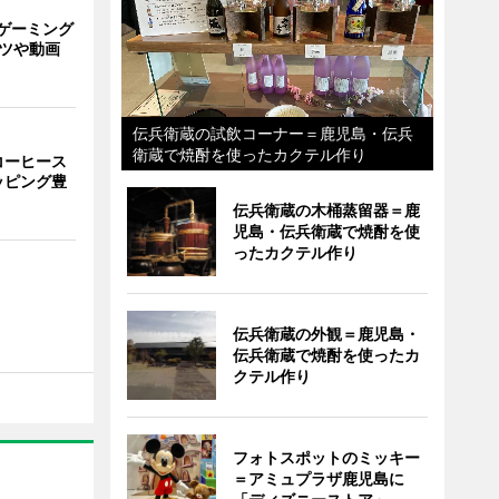
ゲーミング
ーツや動画
伝兵衛蔵の試飲コーナー＝鹿児島・伝兵
衛蔵で焼酎を使ったカクテル作り
コーヒース
ッピング豊
伝兵衛蔵の木桶蒸留器＝鹿
児島・伝兵衛蔵で焼酎を使
ったカクテル作り
伝兵衛蔵の外観＝鹿児島・
伝兵衛蔵で焼酎を使ったカ
クテル作り
フォトスポットのミッキー
＝アミュプラザ鹿児島に