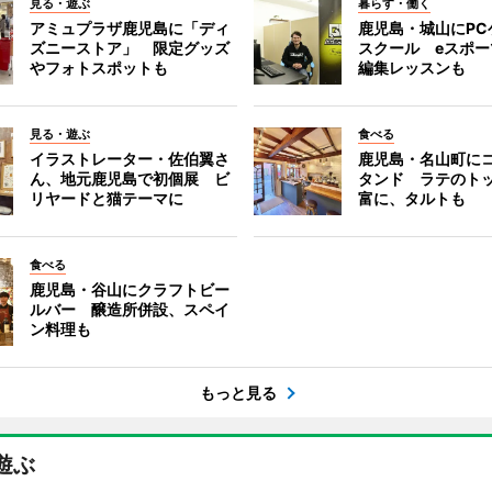
見る・遊ぶ
暮らす・働く
アミュプラザ鹿児島に「ディ
鹿児島・城山にPC
ズニーストア」 限定グッズ
スクール eスポ
やフォトスポットも
編集レッスンも
見る・遊ぶ
食べる
イラストレーター・佐伯翼さ
鹿児島・名山町に
ん、地元鹿児島で初個展 ビ
タンド ラテのト
リヤードと猫テーマに
富に、タルトも
食べる
鹿児島・谷山にクラフトビー
ルバー 醸造所併設、スペイ
ン料理も
もっと見る
遊ぶ