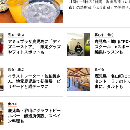
月3日～6日の4日間、浜田酒造（い
市）の焼酎蔵「伝兵衛蔵」で開催さ
見る・遊ぶ
暮らす・働く
アミュプラザ鹿児島に「ディ
鹿児島・城山にPC
ズニーストア」 限定グッズ
スクール eスポ
やフォトスポットも
編集レッスンも
見る・遊ぶ
食べる
イラストレーター・佐伯翼さ
鹿児島・名山町に
ん、地元鹿児島で初個展 ビ
タンド ラテのト
リヤードと猫テーマに
富に、タルトも
食べる
鹿児島・谷山にクラフトビー
ルバー 醸造所併設、スペイ
ン料理も