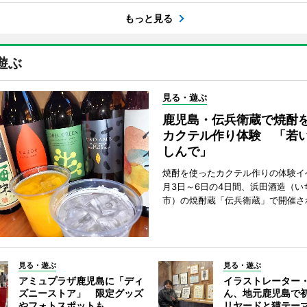
もっと見る
遊ぶ
見る・遊ぶ
鹿児島・伝兵衛蔵で焼酎
カクテル作り体験 「若
しんで」
焼酎を使ったカクテル作りの体験イ
月3日～6日の4日間、浜田酒造（い
市）の焼酎蔵「伝兵衛蔵」で開催さ
見る・遊ぶ
見る・遊ぶ
アミュプラザ鹿児島に「ディ
イラストレーター
ズニーストア」 限定グッズ
ん、地元鹿児島で
やフォトスポットも
リヤードと猫テー