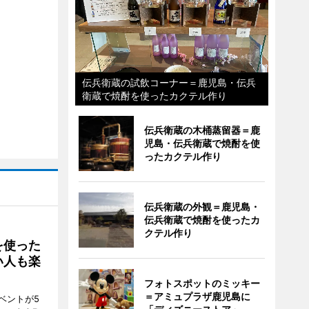
伝兵衛蔵の試飲コーナー＝鹿児島・伝兵
衛蔵で焼酎を使ったカクテル作り
伝兵衛蔵の木桶蒸留器＝鹿
児島・伝兵衛蔵で焼酎を使
ったカクテル作り
伝兵衛蔵の外観＝鹿児島・
伝兵衛蔵で焼酎を使ったカ
クテル作り
を使った
い人も楽
フォトスポットのミッキー
＝アミュプラザ鹿児島に
ベントが5