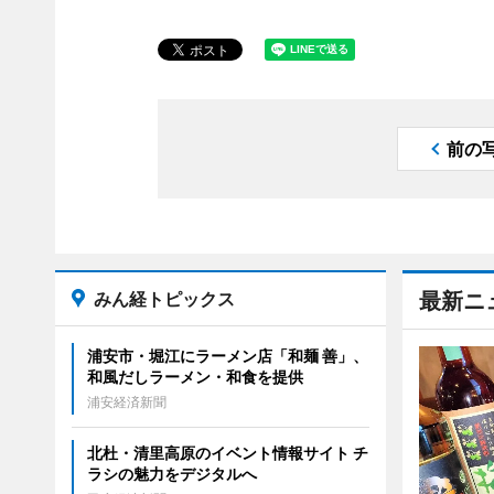
前の
みん経トピックス
最新ニ
浦安市・堀江にラーメン店「和麺 善」、
和風だしラーメン・和食を提供
浦安経済新聞
北杜・清里高原のイベント情報サイト チ
ラシの魅力をデジタルへ