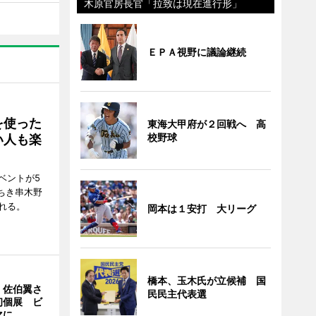
木原官房長官「拉致は現在進行形」
ＥＰＡ視野に議論継続
を使った
東海大甲府が２回戦へ 高
校野球
い人も楽
ベントが5
ちき串木野
れる。
岡本は１安打 大リーグ
橋本、玉木氏が立候補 国
・佐伯翼さ
民民主代表選
初個展 ビ
マに