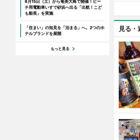
8月15日（土）から奄美大島で開催！ビー
チ用電動車いすで砂浜へ出る「出航！こど
も船長」を実施
「住まい」の知見を「泊まる」へ。2つのホ
見る・
テルブランドを展開
もっと見る