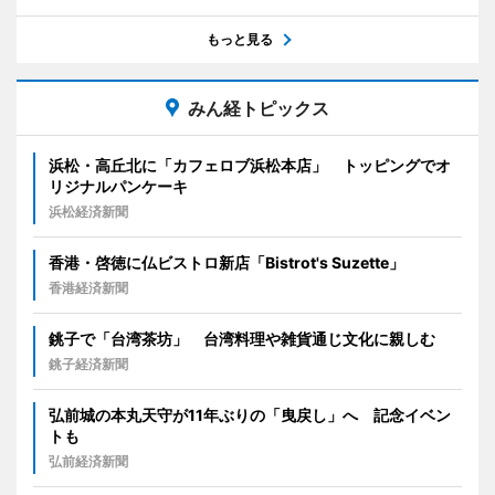
もっと見る
みん経トピックス
浜松・高丘北に「カフェロブ浜松本店」 トッピングでオ
リジナルパンケーキ
浜松経済新聞
香港・啓徳に仏ビストロ新店「Bistrot's Suzette」
香港経済新聞
銚子で「台湾茶坊」 台湾料理や雑貨通じ文化に親しむ
銚子経済新聞
弘前城の本丸天守が11年ぶりの「曳戻し」へ 記念イベン
トも
弘前経済新聞