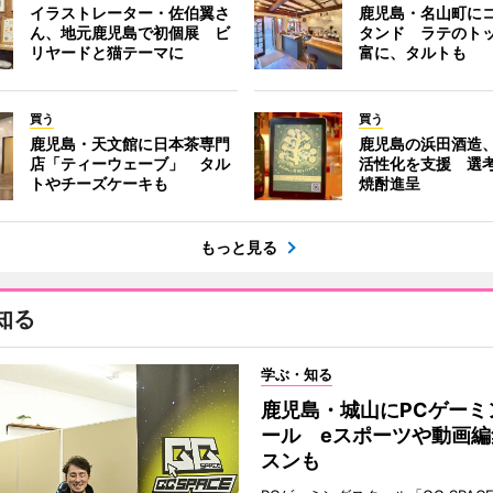
イラストレーター・佐伯翼さ
鹿児島・名山町に
ん、地元鹿児島で初個展 ビ
タンド ラテのト
リヤードと猫テーマに
富に、タルトも
買う
買う
鹿児島・天文館に日本茶専門
鹿児島の浜田酒造
店「ティーウェーブ」 タル
活性化を支援 選
トやチーズケーキも
焼酎進呈
もっと見る
知る
学ぶ・知る
鹿児島・城山にPCゲーミ
ール eスポーツや動画編
スンも