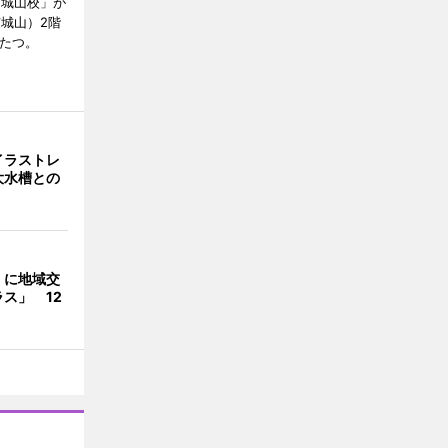
E城山校」が
城山）2階
がたつ。
イラストレ
大水槽との
くに地域交
ス」 12