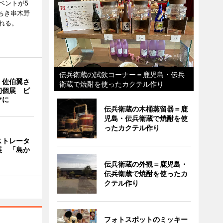
ベントが5
ちき串木野
れる。
伝兵衛蔵の試飲コーナー＝鹿児島・伝兵
・佐伯翼さ
衛蔵で焼酎を使ったカクテル作り
初個展 ビ
マに
伝兵衛蔵の木桶蒸留器＝鹿
児島・伝兵衛蔵で焼酎を使
ったカクテル作り
ストレータ
展 「島か
伝兵衛蔵の外観＝鹿児島・
伝兵衛蔵で焼酎を使ったカ
クテル作り
フォトスポットのミッキー