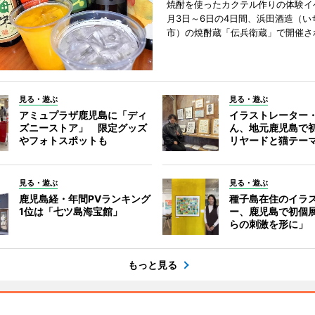
焼酎を使ったカクテル作りの体験イ
月3日～6日の4日間、浜田酒造（い
市）の焼酎蔵「伝兵衛蔵」で開催さ
見る・遊ぶ
見る・遊ぶ
アミュプラザ鹿児島に「ディ
イラストレーター
ズニーストア」 限定グッズ
ん、地元鹿児島で
やフォトスポットも
リヤードと猫テー
見る・遊ぶ
見る・遊ぶ
鹿児島経・年間PVランキング
種子島在住のイラ
1位は「七ツ島海宝館」
ー、鹿児島で初個
らの刺激を形に」
もっと見る