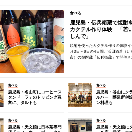
食べる
鹿児島・伝兵衛蔵で焼酎
カクテル作り体験 「若
しんで」
焼酎を使ったカクテル作りの体験イ
月3日～6日の4日間、浜田酒造（い
市）の焼酎蔵「伝兵衛蔵」で開催さ
食べる
食べる
鹿児島・名山町にコーヒース
鹿児島・谷山にク
タンド ラテのトッピング豊
ルバー 醸造所併
富に、タルトも
ン料理も
食べる
食べる
鹿児島・天文館に日本茶専門
鹿児島・天文館に