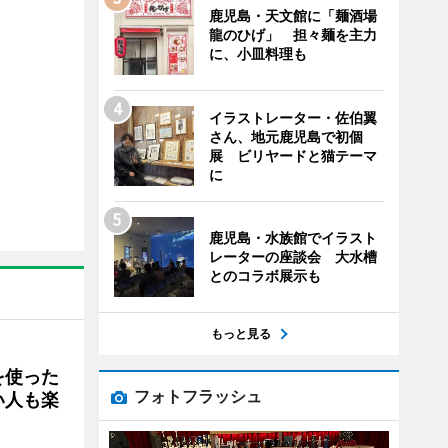
鹿児島・天文館に「麺酒場
龍のひげ」 担々麺を主力
に、小皿料理も
イラストレーター・佐伯翼
さん、地元鹿児島で初個
展 ビリヤードと猫テーマ
に
鹿児島・水族館でイラスト
レーターの座談会 大水槽
とのコラボ展示も
もっと見る
を使った
フォトフラッシュ
い人も楽