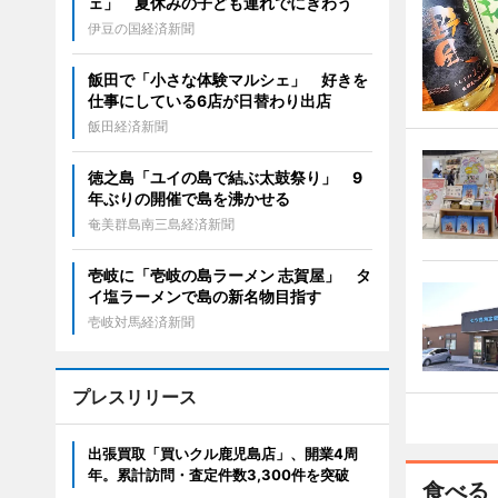
ェ」 夏休みの子ども連れでにぎわう
伊豆の国経済新聞
飯田で「小さな体験マルシェ」 好きを
仕事にしている6店が日替わり出店
飯田経済新聞
徳之島「ユイの島で結ぶ太鼓祭り」 9
年ぶりの開催で島を沸かせる
奄美群島南三島経済新聞
壱岐に「壱岐の島ラーメン 志賀屋」 タ
イ塩ラーメンで島の新名物目指す
壱岐対馬経済新聞
プレスリリース
出張買取「買いクル鹿児島店」、開業4周
年。累計訪問・査定件数3,300件を突破
食べる