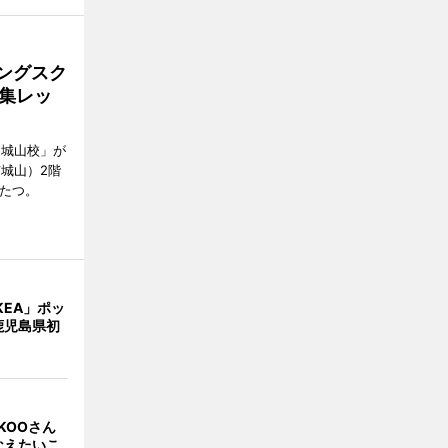
ングスク
集レッ
E城山校」が
城山）2階
がたつ。
KEA」ポッ
鹿児島県初
KOOさん
なえたいこ