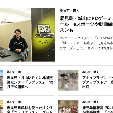
暮らす・働く
鹿児島・城山にPCゲーミ
ール eスポーツや動画編
スンも
PCゲーミングスクール「GG SPAC
「城山ストアー 城山店」（鹿児島市
にオープンして、1月21日で3カ月
暮らす・働く
暮らす・働く
鹿児島・谷山駅近くに地域交
アミュプラザに「I
流センター「ラプラス」 12
プアップストア 
月正式開業へ
出店
暮らす・働く
暮らす・働く
鹿児島県産材を使った注文住
鹿児島情報高でDJ 
宅「ユトリクラス」、グッド
が出張授業 「か