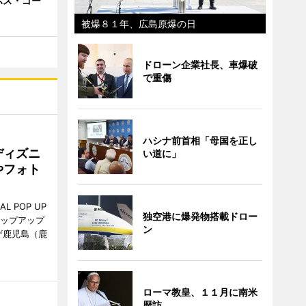
ボス・ゴー
被爆８１年、広島原爆の日
ドローン企業社長、車爆破
で重傷
ハシナ前首相「母国を正し
ディズニ
い道に」
やフォト
L POP UP
独空港に爆発物搭載ドロー
ポップアップ
ン
ザ鹿児島（鹿
。
ローマ教皇、１１月に南米
歴訪