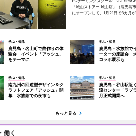
PCゲーミングスクール「GG SPAC
「城山ストアー 城山店」（鹿児島市
にオープンして、1月21日で3カ月
学ぶ・知る
学ぶ・知る
鹿児島・名山町で曲作りの体
鹿児島・水族館で
験会 イベント「アッシュ」
ーターの座談会 
をテーマに
コラボ展示も
学ぶ・知る
学ぶ・知る
南九州の回遊型デザイン＆ク
鹿児島・谷山駅近
ラフトフェア「アッシュ」開
流センター「ラプラ
幕 水族館での夜市も
月正式開業へ
もっと見る
・働く