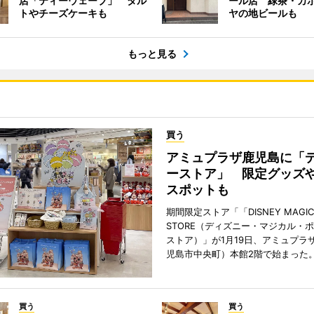
店「ティーウェーブ」 タル
ール店 緑茶・カ
トやチーズケーキも
ヤの地ビールも
もっと見る
買う
アミュプラザ鹿児島に「
ーストア」 限定グッズ
スポットも
期間限定ストア「「DISNEY MAGICA
STORE（ディズニー・マジカル・
ストア）」が1月19日、アミュプラ
児島市中央町）本館2階で始まった
買う
買う