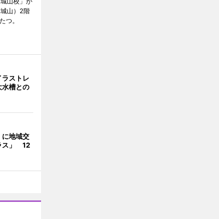
E城山校」が
城山）2階
がたつ。
イラストレ
大水槽との
くに地域交
ス」 12