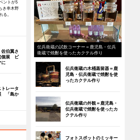
ベントが5
ちき串木野
れる。
伝兵衛蔵の試飲コーナー＝鹿児島・伝兵
・佐伯翼さ
衛蔵で焼酎を使ったカクテル作り
初個展 ビ
マに
伝兵衛蔵の木桶蒸留器＝鹿
児島・伝兵衛蔵で焼酎を使
ったカクテル作り
ストレータ
展 「島か
伝兵衛蔵の外観＝鹿児島・
伝兵衛蔵で焼酎を使ったカ
クテル作り
フォトスポットのミッキー