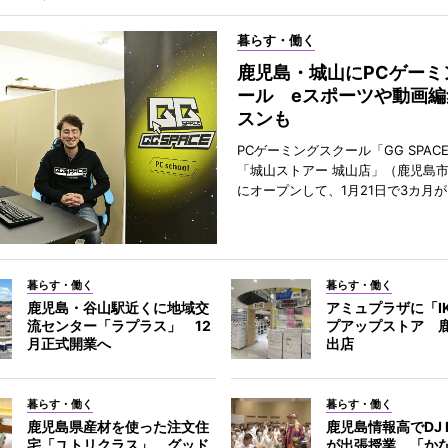
暮らす・働く
鹿児島・城山にPCゲーミ
ール eスポーツや動画編
スンも
PCゲーミングスクール「GG SPAC
「城山ストアー 城山店」（鹿児島市
にオープンして、1月21日で3カ月
暮らす・働く
暮らす・働く
鹿児島・谷山駅近くに地域交
アミュプラザに「I
流センター「ラプラス」 12
プアップストア 
月正式開業へ
出店
暮らす・働く
暮らす・働く
鹿児島県産材を使った注文住
鹿児島情報高でDJ 
宅「ユトリクラス」、グッド
が出張授業 「か