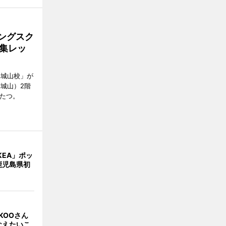
ングスク
集レッ
E城山校」が
城山）2階
がたつ。
KEA」ポッ
鹿児島県初
KOOさん
なえたいこ