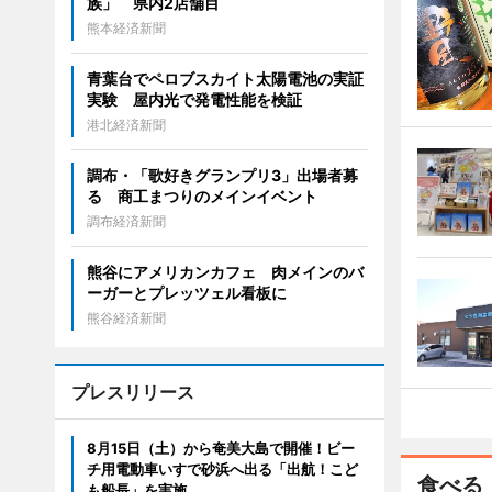
族」 県内2店舗目
熊本経済新聞
青葉台でペロブスカイト太陽電池の実証
実験 屋内光で発電性能を検証
港北経済新聞
調布・「歌好きグランプリ3」出場者募
る 商工まつりのメインイベント
調布経済新聞
熊谷にアメリカンカフェ 肉メインのバ
ーガーとプレッツェル看板に
熊谷経済新聞
プレスリリース
8月15日（土）から奄美大島で開催！ビー
チ用電動車いすで砂浜へ出る「出航！こど
食べる
も船長」を実施