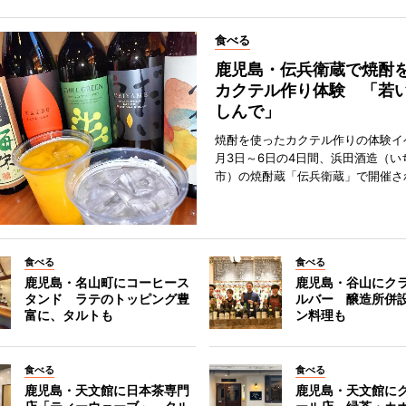
食べる
鹿児島・伝兵衛蔵で焼酎
カクテル作り体験 「若
しんで」
焼酎を使ったカクテル作りの体験イ
月3日～6日の4日間、浜田酒造（い
市）の焼酎蔵「伝兵衛蔵」で開催さ
食べる
食べる
鹿児島・名山町にコーヒース
鹿児島・谷山にク
タンド ラテのトッピング豊
ルバー 醸造所併
富に、タルトも
ン料理も
食べる
食べる
鹿児島・天文館に日本茶専門
鹿児島・天文館に