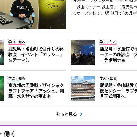
PCゲーミングスクール「GG SPAC
「城山ストアー 城山店」（鹿児島市
にオープンして、1月21日で3カ月
学ぶ・知る
学ぶ・知る
鹿児島・名山町で曲作りの体
鹿児島・水族館で
験会 イベント「アッシュ」
ーターの座談会 
をテーマに
コラボ展示も
学ぶ・知る
学ぶ・知る
南九州の回遊型デザイン＆ク
鹿児島・谷山駅近
ラフトフェア「アッシュ」開
流センター「ラプラ
幕 水族館での夜市も
月正式開業へ
もっと見る
・働く