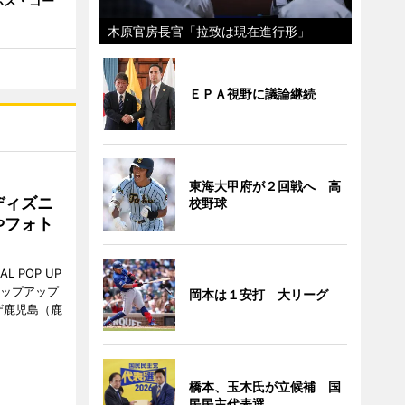
ボス・ゴー
木原官房長官「拉致は現在進行形」
ＥＰＡ視野に議論継続
東海大甲府が２回戦へ 高
ディズニ
校野球
やフォト
L POP UP
ポップアップ
岡本は１安打 大リーグ
ザ鹿児島（鹿
。
橋本、玉木氏が立候補 国
民民主代表選