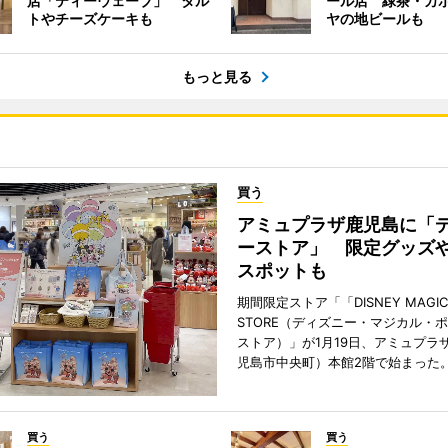
店「ティーウェーブ」 タル
ール店 緑茶・カ
トやチーズケーキも
ヤの地ビールも
もっと見る
買う
アミュプラザ鹿児島に「
ーストア」 限定グッズ
スポットも
期間限定ストア「「DISNEY MAGICA
STORE（ディズニー・マジカル・
ストア）」が1月19日、アミュプラ
児島市中央町）本館2階で始まった
買う
買う