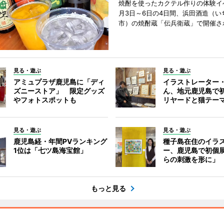
焼酎を使ったカクテル作りの体験イ
月3日～6日の4日間、浜田酒造（い
市）の焼酎蔵「伝兵衛蔵」で開催さ
見る・遊ぶ
見る・遊ぶ
アミュプラザ鹿児島に「ディ
イラストレーター
ズニーストア」 限定グッズ
ん、地元鹿児島で
やフォトスポットも
リヤードと猫テー
見る・遊ぶ
見る・遊ぶ
鹿児島経・年間PVランキング
種子島在住のイラ
1位は「七ツ島海宝館」
ー、鹿児島で初個
らの刺激を形に」
もっと見る