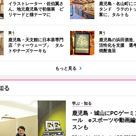
イラストレーター・佐伯翼さ
鹿児島・名山町に
ん、地元鹿児島で初個展 ビ
タンド ラテのト
リヤードと猫テーマに
富に、タルトも
買う
買う
鹿児島・天文館に日本茶専門
鹿児島の浜田酒造
店「ティーウェーブ」 タル
活性化を支援 選
トやチーズケーキも
焼酎進呈
もっと見る
知る
学ぶ・知る
鹿児島・城山にPCゲーミ
ール eスポーツや動画編
スンも