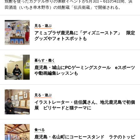
焼酎を使ったカクテル作りの体験イベントが5月3日～6日の4日間、浜
田酒造（いちき串木野市）の焼酎蔵「伝兵衛蔵」で開催される。
見る・遊ぶ
アミュプラザ鹿児島に「ディズニーストア」 限定
グッズやフォトスポットも
暮らす・働く
鹿児島・城山にPCゲーミングスクール eスポーツ
や動画編集レッスンも
見る・遊ぶ
イラストレーター・佐伯翼さん、地元鹿児島で初個
展 ビリヤードと猫テーマに
食べる
鹿児島・名山町にコーヒースタンド ラテのトッピ