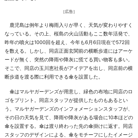
［広告］
鹿児島は例年より梅雨入りが早く、天気が変わりやすく
なっている。その上、桜島の火山活動もここ数年活発で、
昨年の噴火は1000回を超え、今年も6月6日現在で572回
を数える。しかし、同店正面玄関前の横断歩道にはアーケ
ードが無く、突然の降雨や降灰に慌てる買い物客も多い。
そこで、同店の玉川恵社長がアイデアを出し、同店前の横
断歩道を渡る際に利用できる傘を設置した。
傘はマルヤガーデンズが用意し、緑色の布地に同店のロ
ゴをプリント。同店スタッフが提供したものもあるとい
う。マルヤガーデンズのインフォメーションスタッフが、
その日の天気を見て、降雨や降灰がある場合に10本ほどの
傘を設置する。傘は渡り終わった先の傘掛けに返す。同店
スタッフのデザインによる、傘をモチーフにしたイメージ