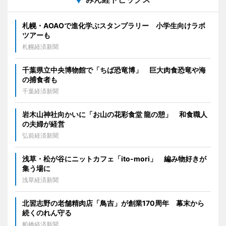
札幌・AOAOで進化学ぶスタンプラリー 小学生向けラボ
ツアーも
札幌経済新聞
千葉県立中央博物館で「ちば恐竜博」 巨大肉食恐竜や海
の捕食者も
千葉経済新聞
岩木山神社向かいに「お山の花彩食堂 龍の憩」 和食職人
の夫婦が経営
弘前経済新聞
浅草・松が谷にニットカフェ「ito-mori」 編み物好きが
集う場に
浅草経済新聞
北習志野の老舗精肉店「鳥吉」が創業170周年 幕末から
続くのれん守る
船橋経済新聞