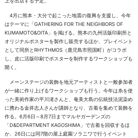
上を出店する予定。
4月に熊本・大分で起こった地震の復興を支援し、今年
はテーマに「GATHERING FOR THE NEIGHBORS OF
KUMAMOTO&OITA」を掲げる。熊本の九州活版印刷所と
オリジナルポスターを製作し販売するほか、プレイベント
として同所とRHYTHMOS（鹿児島市照国町）がコラボ
し、皮に活版印刷でポスターを制作するワークショップも
開く。
メーンステージの装飾を地元アーティストと一般参加者
が一緒に作り上げるワークショップも行う。今年は糸を使
った美術作家の平川渚さんと、奄美大島の伝統技法泥染め
に携わる金井志人さんが講師となり、古着を集めて装飾を
作る。6月6日～8月7日までマルヤガーデンズの
「D&DEPARTMENT KAGOSHIMA」で古着を回収するほ
か、26日には同7階の屋上庭園ソラニワで行うイベント