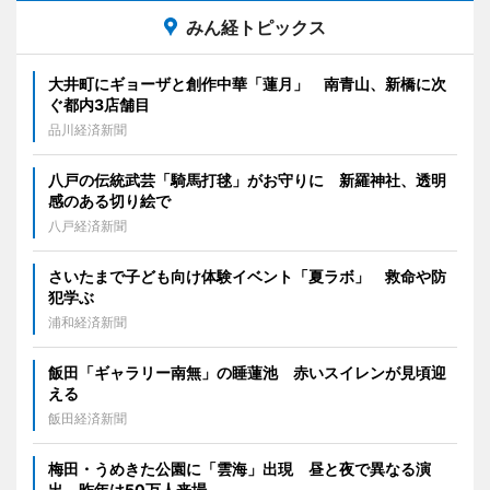
みん経トピックス
大井町にギョーザと創作中華「蓮月」 南青山、新橋に次
ぐ都内3店舗目
品川経済新聞
八戸の伝統武芸「騎馬打毬」がお守りに 新羅神社、透明
感のある切り絵で
八戸経済新聞
さいたまで子ども向け体験イベント「夏ラボ」 救命や防
犯学ぶ
浦和経済新聞
飯田「ギャラリー南無」の睡蓮池 赤いスイレンが見頃迎
える
飯田経済新聞
梅田・うめきた公園に「雲海」出現 昼と夜で異なる演
出、昨年は50万人来場