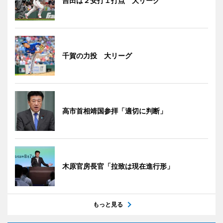
吉田は２安打１打点 大リーグ
千賀の力投 大リーグ
高市首相靖国参拝「適切に判断」
木原官房長官「拉致は現在進行形」
もっと見る