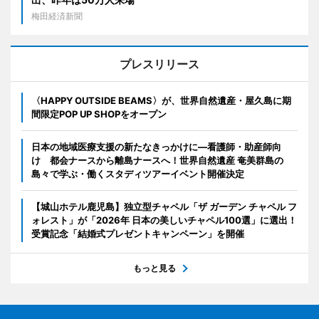
梅田経済新聞
プレスリリース
〈HAPPY OUTSIDE BEAMS〉が、世界自然遺産・屋久島に期
間限定POP UP SHOPをオープン
日本の地域医療支援の新たなきっかけに―看護師・助産師向
け 都会ナースから離島ナースへ！世界自然遺産 奄美群島の
島々で学ぶ・働くスタディツアーイベント開催決定
【城山ホテル鹿児島】独立型チャペル「ザ ガーデン チャペル フ
ォレスト」が「2026年 日本の美しいチャペル100選」に選出！
受賞記念「結婚式プレゼントキャンペーン」を開催
もっと見る