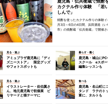
鹿児島・伝兵衛蔵で焼酎
カクテル作り体験 「若
しんで」
焼酎を使ったカクテル作りの体験イ
月3日～6日の4日間、浜田酒造（い
市）の焼酎蔵「伝兵衛蔵」で開催さ
見る・遊ぶ
暮らす・働く
アミュプラザ鹿児島に「ディ
鹿児島・城山にPC
ズニーストア」 限定グッズ
スクール eスポ
やフォトスポットも
編集レッスンも
見る・遊ぶ
食べる
イラストレーター・佐伯翼さ
鹿児島・名山町に
ん、地元鹿児島で初個展 ビ
タンド ラテのト
リヤードと猫テーマに
富に、タルトも