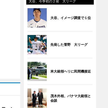
大谷、今季初の２発 大リーグ
大谷、イメージ調査で１位
先発した菅野 大リーグ
米大統領ヘリに民間機接近
茂木外相、パナマ大統領と
会談