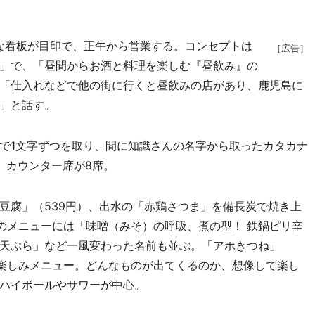
な看板が目印で、正午から営業する。コンセプトは
［広告］
」で、「昼間からお酒と料理を楽しむ『昼飲み』の
「仕入れなどで他の街に行くと昼飲みの店があり、鹿児島に
」と話す。
で1文字ずつを取り、間に知識さんの名字から取ったカタカナ
、カウンター席が8席。
腐」（539円）、出水の「赤鶏さつま」を備長炭で焼き上
旬のメニューには「味噌（みそ）の呼吸、煮の型！ 鉄鍋ピリ辛
天ぷら」など一風変わった名前も並ぶ。「アホきつね」
お楽しみメニュー。どんなものが出てくるのか、想像して楽し
ハイボールやサワーが中心。