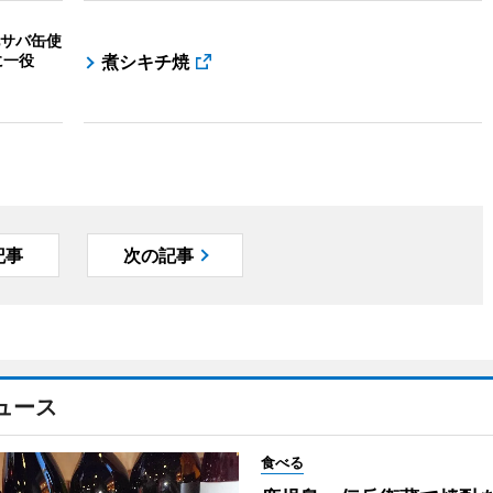
サバ缶使
に一役
煮シキチ焼
記事
次の記事
ュース
食べる