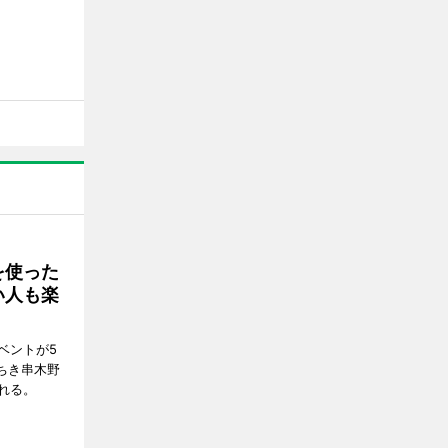
を使った
い人も楽
ベントが5
ちき串木野
れる。