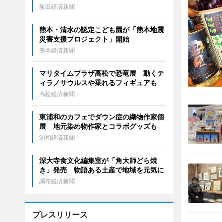
飯田経済新聞
熊本・清水の認定こども園が「熊本地震
災害支援プロジェクト」開始
熊本経済新聞
マリタイムプラザ高松で恐竜展 動くテ
ィラノサウルスや乗れるフィギュアも
高松経済新聞
東浦和のカフェでダウン症の織物作家個
展 地元染め物作家とコラボグッズも
浦和経済新聞
深大寺食文化編集室が「角大師どら焼
き」発売 物語ある土産で地域を元気に
調布経済新聞
プレスリリース