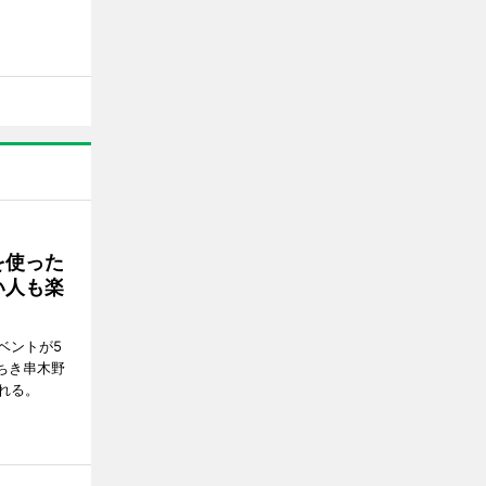
を使った
い人も楽
ベントが5
ちき串木野
れる。