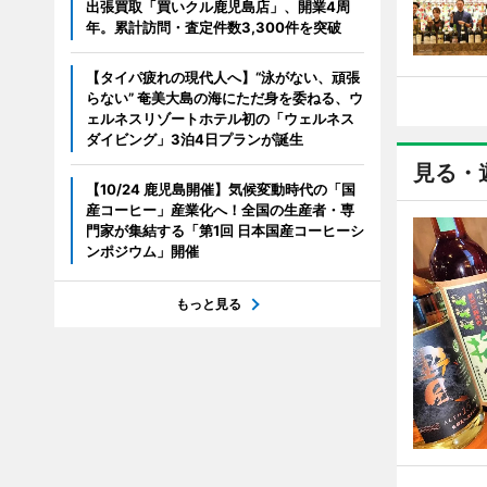
出張買取「買いクル鹿児島店」、開業4周
年。累計訪問・査定件数3,300件を突破
【タイパ疲れの現代人へ】“泳がない、頑張
らない” 奄美大島の海にただ身を委ねる、ウ
ェルネスリゾートホテル初の「ウェルネス
ダイビング」3泊4日プランが誕生
見る・
【10/24 鹿児島開催】気候変動時代の「国
産コーヒー」産業化へ！全国の生産者・専
門家が集結する「第1回 日本国産コーヒーシ
ンポジウム」開催
もっと見る