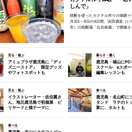
しんで」
焼酎を使ったカクテル作りの体験イ
月3日～6日の4日間、浜田酒造（い
市）の焼酎蔵「伝兵衛蔵」で開催さ
見る・遊ぶ
暮らす・働く
アミュプラザ鹿児島に「ディ
鹿児島・城山にPC
ズニーストア」 限定グッズ
スクール eスポ
やフォトスポットも
編集レッスンも
見る・遊ぶ
食べる
イラストレーター・佐伯翼さ
鹿児島・名山町に
ん、地元鹿児島で初個展 ビ
タンド ラテのト
リヤードと猫テーマに
富に、タルトも
食べる
鹿児島・谷山にクラフトビー