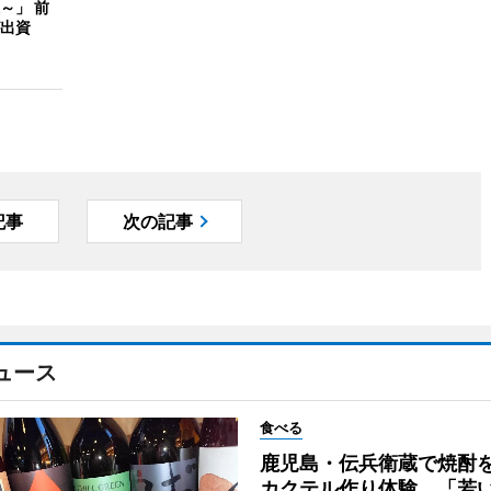
～」 前
出資
記事
次の記事
ュース
食べる
鹿児島・伝兵衛蔵で焼酎
カクテル作り体験 「若