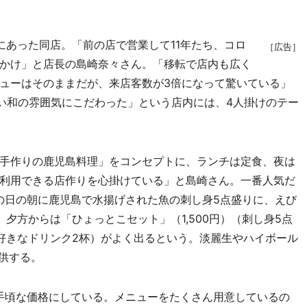
あった同店。「前の店で営業して11年たち、コロ
［広告］
かけ」と店長の島崎奈々さん。「移転で店内も広く
ューはそのままだが、来店客数が3倍になって驚いている」
すい和の雰囲気にこだわった」という店内には、4人掛けのテー
手作りの鹿児島料理」をコンセプトに、ランチは定食、夜は
利用できる店作りを心掛けている」と島崎さん。一番人気だ
その日の朝に鹿児島で水揚げされた魚の刺し身5点盛りに、えび
夕方からは「ひょっとこセット」（1,500円）（刺し身5点
好きなドリンク2杯）がよく出るという。淡麗生やハイボール
供する。
る手頃な価格にしている。メニューをたくさん用意しているの