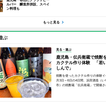
ルバー 醸造所併設、スペイ
ン料理も
もっと見る
遊ぶ
見る・遊ぶ
鹿児島・伝兵衛蔵で焼酎
カクテル作り体験 「若
しんで」
焼酎を使ったカクテル作りの体験イ
月3日～6日の4日間、浜田酒造（い
市）の焼酎蔵「伝兵衛蔵」で開催さ