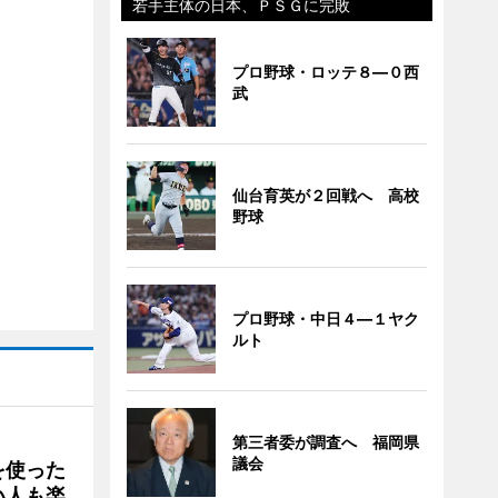
若手主体の日本、ＰＳＧに完敗
プロ野球・ロッテ８―０西
武
仙台育英が２回戦へ 高校
野球
プロ野球・中日４―１ヤク
ルト
第三者委が調査へ 福岡県
議会
を使った
い人も楽