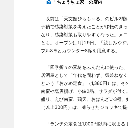
「ちょうちょ家」の店内
以前は「天文館ぴらも～る」のビル2階に
ナ禍で感染対策を考えたことが移転のきっ
なり、感染対策も取りやすくなった。メニ
とも。オープンは1月29日。「親しみや
ブル8卓とカウンター8席を用意する。
「四季折々の素材をふんだんに使った、
居酒屋として「年代を問わず、気兼ねなく
という「おかめ定食」（1,380円）は、
南蛮や塩唐揚げ、小鉢2品、サラダが付く。
盛り、えび南蛮、鶏天、おばんざい3種、
（以上300円）は、凍らせたジョッキで提
「ランチの定食は1,000円以内に収ま