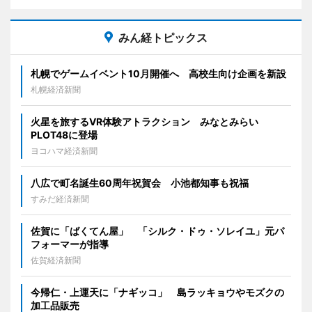
みん経トピックス
札幌でゲームイベント10月開催へ 高校生向け企画を新設
札幌経済新聞
火星を旅するVR体験アトラクション みなとみらい
PLOT48に登場
ヨコハマ経済新聞
八広で町名誕生60周年祝賀会 小池都知事も祝福
すみだ経済新聞
佐賀に「ばくてん屋」 「シルク・ドゥ・ソレイユ」元パ
フォーマーが指導
佐賀経済新聞
今帰仁・上運天に「ナギッコ」 島ラッキョウやモズクの
加工品販売