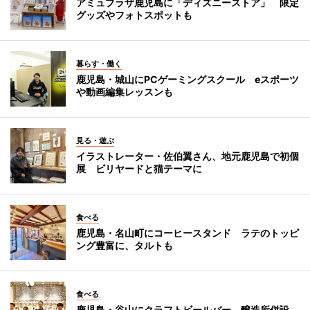
アミュプラザ鹿児島に「ディズニーストア」 限定
グッズやフォトスポットも
暮らす・働く
鹿児島・城山にPCゲーミングスクール eスポーツ
や動画編集レッスンも
見る・遊ぶ
イラストレーター・佐伯翼さん、地元鹿児島で初個
展 ビリヤードと猫テーマに
食べる
鹿児島・名山町にコーヒースタンド ラテのトッピ
ング豊富に、タルトも
食べる
鹿児島・谷山にクラフトビールバー 醸造所併設、