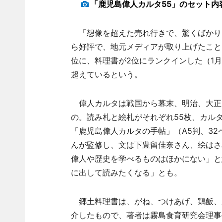
「鹿児島偉人カルタ55」のセット内
「想像を超えた売れ行きで、驚くばかり
ら好評で、地元メディアが取り上げたこと
位に、料理書が2位にランクインした（1月
超えているという。
偉人カルタは戦国から幕末、明治、大正
の。読み札と絵札がそれぞれ55枚、カル
「鹿児島偉人カルタの手帖」（A5判、3
んが監修し、文は下豊留佳奈さん、絵はさ
偉人や歴史を学べるものはほかにない」と
に出して読みたくなる」とも。
郷土料理書は、がね、つけあげ、鶏飯、豚
介したもので、著者は霧島食育研究会理事