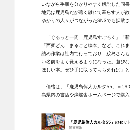
いながら手順を分かりやすく解説した同書
地元は鹿児島だが遠く離れて暮らす人が故
ゆかりの人々がつながったSNSでも拡散
「ぐるっと一周！鹿児島すごろく」「新 
「西郷どん！まるごと絵本」など、これま
詰め作業は社内で行っており、鮫島さんも
い名前をよく覚えるようになった。遊びな
ほしい本。ぜひ手に取ってもらえれば」と
価格は、「鹿児島偉人カルタ55」＝1,60
島県内の書店や燦燦舎ホームページで購入
「鹿児島偉人カルタ55」のセッ
関連画像