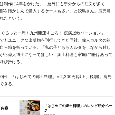
は制作に4年をかけた。「意外にも県外からの注文が多く、
郷を懐かしんで購入するケースも多い」と鮫島さん。鹿児島
されたという。
ぐるっと一周！九州開運すごろく 疫病退散バージョン」
でもユニークな出版物を刊行してきた同社。偉人カルタの箱
自ら箱を折っている。「私の子どももカルタをしながら難し
がら偉人博士になってほしい。郷土料理も家庭に1冊はあって
呼び掛ける。
0円、「はじめての郷土料理」＝2,200円(以上、税別)。鹿児
できる。
「はじめての郷土料理」のレシピ紹介ペー
ト内容
ジ