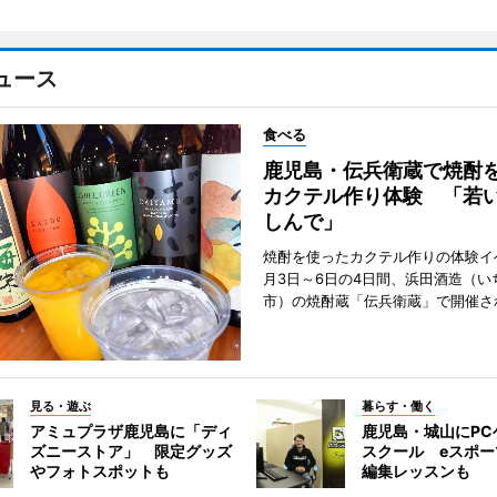
ュース
食べる
鹿児島・伝兵衛蔵で焼酎
カクテル作り体験 「若
しんで」
焼酎を使ったカクテル作りの体験イ
月3日～6日の4日間、浜田酒造（い
市）の焼酎蔵「伝兵衛蔵」で開催さ
見る・遊ぶ
暮らす・働く
アミュプラザ鹿児島に「ディ
鹿児島・城山にPC
ズニーストア」 限定グッズ
スクール eスポ
やフォトスポットも
編集レッスンも