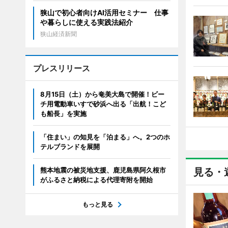
狭山で初心者向けAI活用セミナー 仕事
や暮らしに使える実践法紹介
狭山経済新聞
プレスリリース
8月15日（土）から奄美大島で開催！ビー
チ用電動車いすで砂浜へ出る「出航！こど
も船長」を実施
「住まい」の知見を「泊まる」へ。2つのホ
テルブランドを展開
熊本地震の被災地支援、鹿児島県阿久根市
見る・
がふるさと納税による代理寄附を開始
もっと見る