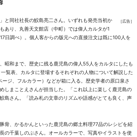
容
」と同社社長の鮫島亮二さん。いずれも発売当初か
［広告］
もあり、丸善天文館店（中町）では偉人カルタが1
17日調べ）。個人客からの版元への直接注文は既に100人を
、昭和まで、歴史に残る鹿児島の偉人55人をカルタにしたも
タ一覧表、カルタに登場するそれぞれの人物について解説した
2ページ、フルカラー）などが箱に入る。歴史学者の原口泉さ
めしまことえさんが担当した。「これ以上に楽しく鹿児島の
鮫島さん。「読み札の文章のリズムや語感がとても良く、声
骨、かるかんといった鹿児島の郷土料理77品のレシピを紹
長の千葉しのぶさん。オールカラーで、写真やイラストを使