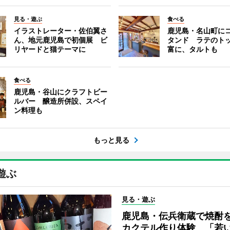
見る・遊ぶ
食べる
イラストレーター・佐伯翼さ
鹿児島・名山町に
ん、地元鹿児島で初個展 ビ
タンド ラテのト
リヤードと猫テーマに
富に、タルトも
食べる
鹿児島・谷山にクラフトビー
ルバー 醸造所併設、スペイ
ン料理も
もっと見る
遊ぶ
見る・遊ぶ
鹿児島・伝兵衛蔵で焼酎
カクテル作り体験 「若