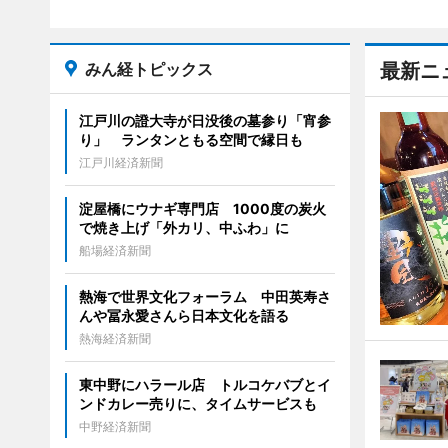
みん経トピックス
最新ニ
江戸川の證大寺が日没後の墓参り「宵参
り」 ランタンともる空間で縁日も
江戸川経済新聞
淀屋橋にウナギ専門店 1000度の炭火
で焼き上げ「外カリ、中ふわ」に
船場経済新聞
熱海で世界文化フォーラム 中田英寿さ
んや冨永愛さんら日本文化を語る
熱海経済新聞
東中野にハラール店 トルコケバブとイ
ンドカレー売りに、タイムサービスも
中野経済新聞