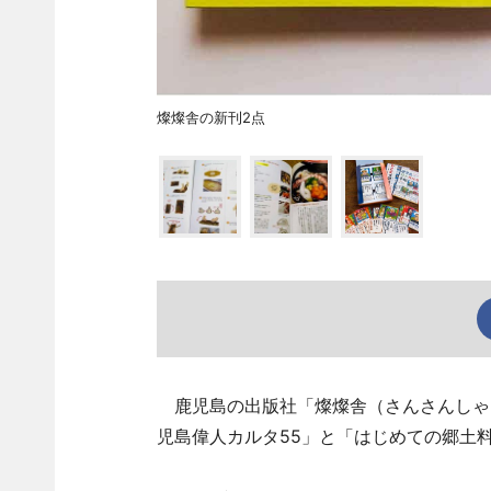
燦燦舎の新刊2点
鹿児島の出版社「燦燦舎（さんさんしゃ）
児島偉人カルタ55」と「はじめての郷土