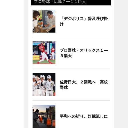
プロ野球・広島７―１１巨人
「デジポリス」普及呼び掛
け
プロ野球・オリックス１―
３楽天
佐野日大、２回戦へ 高校
野球
平和への祈り、灯籠流しに