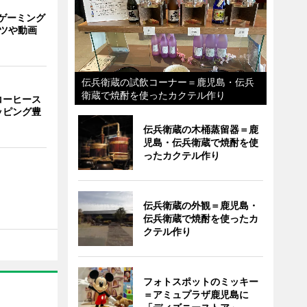
ゲーミング
ーツや動画
伝兵衛蔵の試飲コーナー＝鹿児島・伝兵
衛蔵で焼酎を使ったカクテル作り
コーヒース
ッピング豊
伝兵衛蔵の木桶蒸留器＝鹿
児島・伝兵衛蔵で焼酎を使
ったカクテル作り
伝兵衛蔵の外観＝鹿児島・
伝兵衛蔵で焼酎を使ったカ
クテル作り
フォトスポットのミッキー
＝アミュプラザ鹿児島に