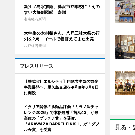
新江ノ島水族館、藤沢市立学校に「えの
すい大解剖図鑑」寄贈
湘南経済新聞
大学生の木村栞さん、八戸三社大祭の行
列を2周 ゴールで着替えてまた出発
八戸経済新聞
プレスリリース
【株式会社エルシティ】自然共生型の観光
事業展開へ、屋久島支店を令和8年8月8日
に開設
イタリア開催の酒類品評会「ミラノ酒チャ
レンジ2026」で本格焼酎「茜風43」が最
高位の「プラチナ賞」を受賞、
「ARAWAZA BARREL FINISH」が「ダブ
見る・
ル金賞」を受賞