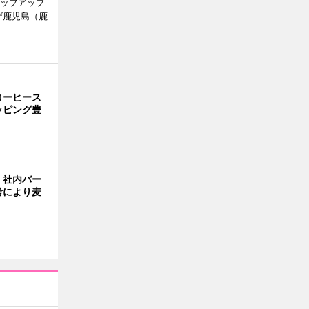
ポップアップ
ザ鹿児島（鹿
。
コーヒース
ッピング豊
、社内バー
考により麦