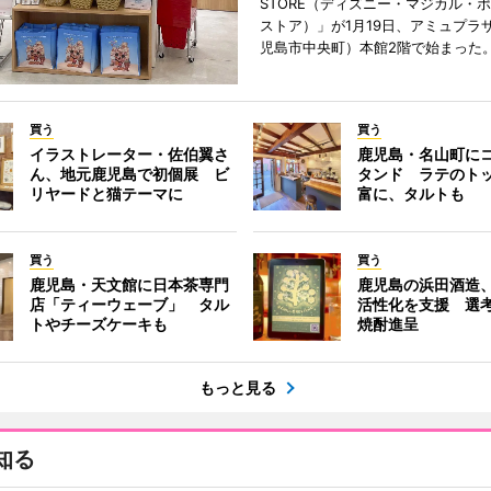
STORE（ディズニー・マジカル・
ストア）」が1月19日、アミュプラ
児島市中央町）本館2階で始まった
買う
買う
イラストレーター・佐伯翼さ
鹿児島・名山町に
ん、地元鹿児島で初個展 ビ
タンド ラテのト
リヤードと猫テーマに
富に、タルトも
買う
買う
鹿児島・天文館に日本茶専門
鹿児島の浜田酒造
店「ティーウェーブ」 タル
活性化を支援 選
トやチーズケーキも
焼酎進呈
もっと見る
知る