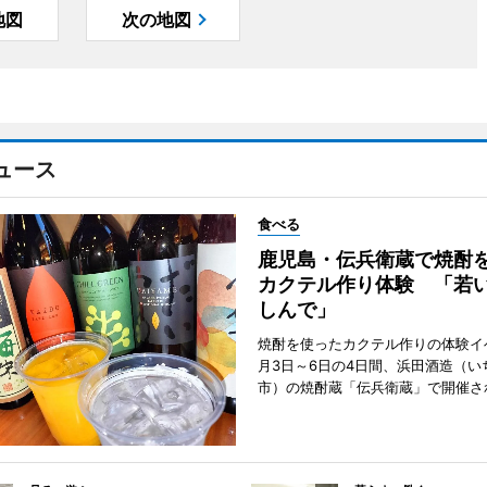
地図
次の地図
ュース
食べる
鹿児島・伝兵衛蔵で焼酎
カクテル作り体験 「若
しんで」
焼酎を使ったカクテル作りの体験イ
月3日～6日の4日間、浜田酒造（い
市）の焼酎蔵「伝兵衛蔵」で開催さ