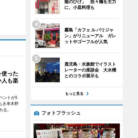
龍のひげ」 担々麺を主力
に、小皿料理も
霧島「カフェ ル パリジャ
ン」がリニューアル ガレ
ットやゴーフルが人気
鹿児島・水族館でイラスト
レーターの座談会 大水槽
を使った
とのコラボ展示も
い人も楽
もっと見る
ベントが5
ちき串木野
れる。
フォトフラッシュ