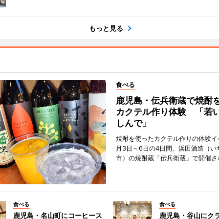
もっと見る
食べる
鹿児島・伝兵衛蔵で焼酎
カクテル作り体験 「若
しんで」
焼酎を使ったカクテル作りの体験イ
月3日～6日の4日間、浜田酒造（い
市）の焼酎蔵「伝兵衛蔵」で開催さ
食べる
食べる
鹿児島・名山町にコーヒース
鹿児島・谷山にク