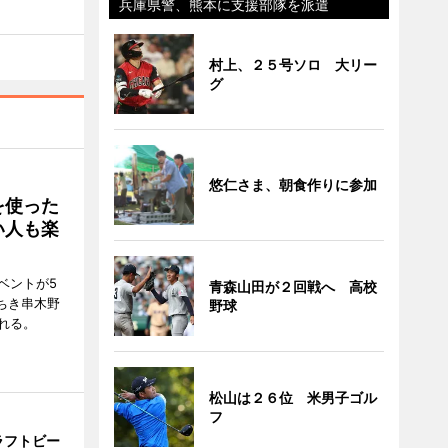
兵庫県警、熊本に支援部隊を派遣
村上、２５号ソロ 大リー
グ
悠仁さま、朝食作りに参加
を使った
い人も楽
ベントが5
青森山田が２回戦へ 高校
ちき串木野
野球
れる。
松山は２６位 米男子ゴル
フ
ラフトビー