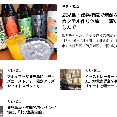
見る・遊ぶ
鹿児島・伝兵衛蔵で焼酎
カクテル作り体験 「若
しんで」
焼酎を使ったカクテル作りの体験イ
月3日～6日の4日間、浜田酒造（い
市）の焼酎蔵「伝兵衛蔵」で開催さ
見る・遊ぶ
見る・遊ぶ
アミュプラザ鹿児島に「ディ
イラストレーター
ズニーストア」 限定グッズ
ん、地元鹿児島で
やフォトスポットも
リヤードと猫テー
見る・遊ぶ
鹿児島経・年間PVランキング
1位は「七ツ島海宝館」