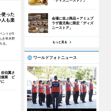
「ディズニーストア」
を使った
会場に並ぶ商品＝アミュプ
い人も楽
ラザ鹿児島に限定「ディズ
ニーストア」
ベントが5
ちき串木野
もっと見る
れる。
ワールドフォトニュース
・佐伯翼さ
初個展 ビ
マに