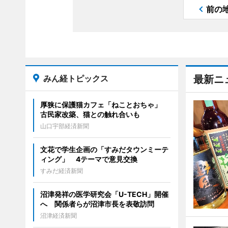
前の
みん経トピックス
最新ニ
厚狭に保護猫カフェ「ねことおちゃ」
古民家改築、猫との触れ合いも
山口宇部経済新聞
文花で学生企画の「すみだタウンミーテ
ィング」 4テーマで意見交換
すみだ経済新聞
沼津発祥の医学研究会「U-TECH」開催
へ 関係者らが沼津市長を表敬訪問
沼津経済新聞