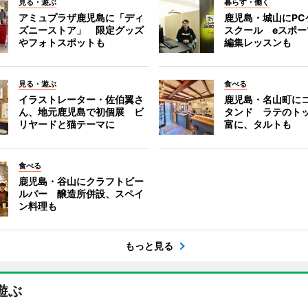
見る・遊ぶ
暮らす・働く
アミュプラザ鹿児島に「ディ
鹿児島・城山にPC
ズニーストア」 限定グッズ
スクール eスポ
やフォトスポットも
編集レッスンも
見る・遊ぶ
食べる
イラストレーター・佐伯翼さ
鹿児島・名山町に
ん、地元鹿児島で初個展 ビ
タンド ラテのト
リヤードと猫テーマに
富に、タルトも
食べる
鹿児島・谷山にクラフトビー
ルバー 醸造所併設、スペイ
ン料理も
もっと見る
遊ぶ