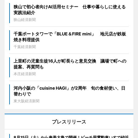
狭山で初心者向けAI活用セミナー 仕事や暮らしに使える
実践法紹介
狭山経済新聞
千葉ポートタワーで「BLUE＆FIRE mini」 地元店が鉄板
焼き料理提供
千葉経済新聞
上里町の児童生徒16人が町長らと意見交換 議場で町への
提案、再質問も
本庄経済新聞
河内小阪の「cuisine HAGI」が2周年 旬の食材使い、日
替わりで
東大阪経済新聞
プレスリリース
8月15日（土）から奄美大島で開催！ビーチ用電動車いすで砂浜