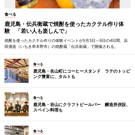
食べる
鹿児島・伝兵衛蔵で焼酎を使ったカクテル作り体
験 「若い人も楽しんで」
焼酎を使ったカクテル作りの体験イベントが5月3日～6日の4日間、浜
田酒造（いちき串木野市）の焼酎蔵「伝兵衛蔵」で開催される。
食べる
鹿児島・名山町にコーヒースタンド ラテのトッピ
ング豊富に、タルトも
食べる
鹿児島・谷山にクラフトビールバー 醸造所併設、
スペイン料理も
食べる