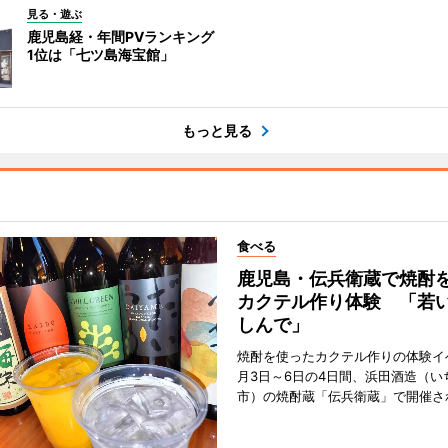
見る・遊ぶ
鹿児島経・年間PVランキング
1位は「七ツ島海宝館」
もっと見る
食べる
鹿児島・伝兵衛蔵で焼酎
カクテル作り体験 「若
しんで」
焼酎を使ったカクテル作りの体験イ
月3日～6日の4日間、浜田酒造（い
市）の焼酎蔵「伝兵衛蔵」で開催さ