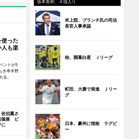
張本美和、４強入り
米上院、ブランチ氏の司法
長官人事承認
を使った
い人も楽
柏、開幕白星 Ｊリーグ
ベントが5
ちき串木野
れる。
町田、大勝で発進 Ｊリー
グ
・佐伯翼さ
初個展 ビ
日本、豪州に惜敗 ラグビ
マに
ー