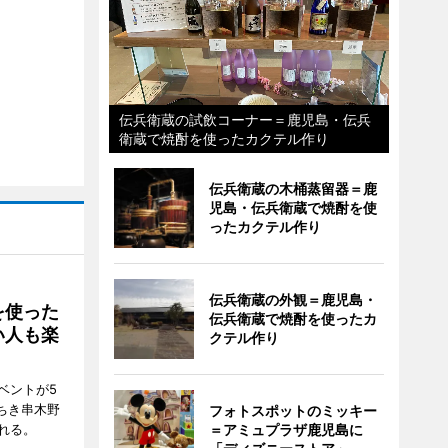
伝兵衛蔵の試飲コーナー＝鹿児島・伝兵
衛蔵で焼酎を使ったカクテル作り
伝兵衛蔵の木桶蒸留器＝鹿
児島・伝兵衛蔵で焼酎を使
ったカクテル作り
伝兵衛蔵の外観＝鹿児島・
を使った
伝兵衛蔵で焼酎を使ったカ
い人も楽
クテル作り
ベントが5
ちき串木野
フォトスポットのミッキー
れる。
＝アミュプラザ鹿児島に