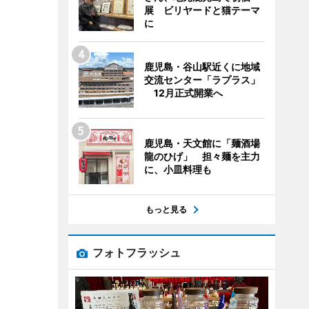
展 ビリヤードと猫テーマ
に
鹿児島・谷山駅近くに地域
交流センター「ラプラス」
12月正式開業へ
鹿児島・天文館に「麺酒場
龍のひげ」 担々麺を主力
に、小皿料理も
もっと見る
フォトフラッシュ