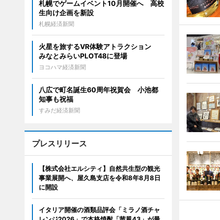
札幌でゲームイベント10月開催へ 高校
生向け企画を新設
札幌経済新聞
火星を旅するVR体験アトラクション
みなとみらいPLOT48に登場
ヨコハマ経済新聞
八広で町名誕生60周年祝賀会 小池都
知事も祝福
すみだ経済新聞
プレスリリース
【株式会社エルシティ】自然共生型の観光
事業展開へ、屋久島支店を令和8年8月8日
に開設
イタリア開催の酒類品評会「ミラノ酒チャ
レンジ2026」で本格焼酎「茜風43」が最