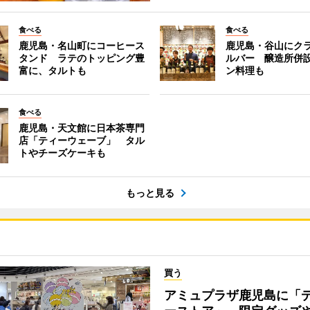
食べる
食べる
鹿児島・名山町にコーヒース
鹿児島・谷山にク
タンド ラテのトッピング豊
ルバー 醸造所併
富に、タルトも
ン料理も
食べる
鹿児島・天文館に日本茶専門
店「ティーウェーブ」 タル
トやチーズケーキも
もっと見る
買う
アミュプラザ鹿児島に「