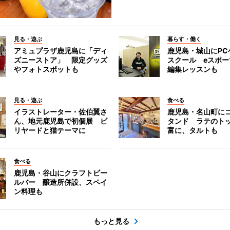
見る・遊ぶ
暮らす・働く
アミュプラザ鹿児島に「ディ
鹿児島・城山にPC
ズニーストア」 限定グッズ
スクール eスポ
やフォトスポットも
編集レッスンも
見る・遊ぶ
食べる
イラストレーター・佐伯翼さ
鹿児島・名山町に
ん、地元鹿児島で初個展 ビ
タンド ラテのト
リヤードと猫テーマに
富に、タルトも
食べる
鹿児島・谷山にクラフトビー
ルバー 醸造所併設、スペイ
ン料理も
もっと見る