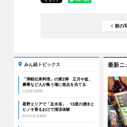
前の
みん経トピックス
最新ニ
「津軽伝承料理」の第2弾 正月や盆、
農事など人が集う場に焦点を当てる
弘前経済新聞
星野エリアで「足水浴」 13度の湧水と
ヒノキ香るおけで清涼体験
軽井沢経済新聞