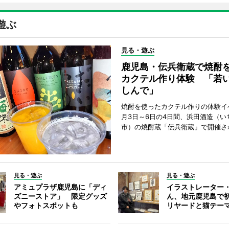
遊ぶ
見る・遊ぶ
鹿児島・伝兵衛蔵で焼酎
カクテル作り体験 「若
しんで」
焼酎を使ったカクテル作りの体験イ
月3日～6日の4日間、浜田酒造（い
市）の焼酎蔵「伝兵衛蔵」で開催さ
見る・遊ぶ
見る・遊ぶ
アミュプラザ鹿児島に「ディ
イラストレーター
ズニーストア」 限定グッズ
ん、地元鹿児島で
やフォトスポットも
リヤードと猫テー