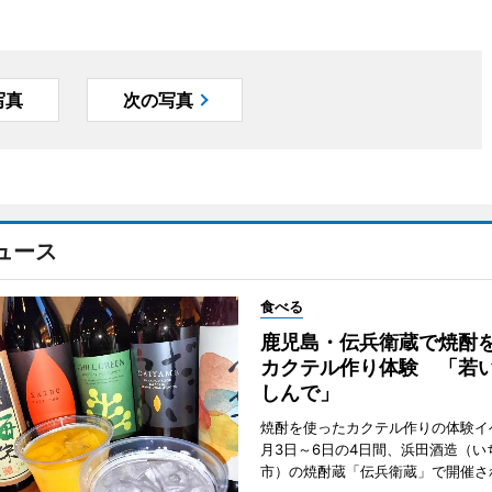
写真
次の写真
ュース
食べる
鹿児島・伝兵衛蔵で焼酎
カクテル作り体験 「若
しんで」
焼酎を使ったカクテル作りの体験イ
月3日～6日の4日間、浜田酒造（い
市）の焼酎蔵「伝兵衛蔵」で開催さ