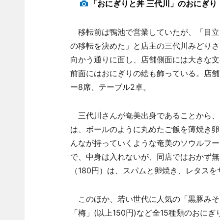
「おにぎりと丼 三代川」のおにぎり
移転前は鴨池で営業していたが、「目立
の移転を決めた」と店主の三代川みどりさ
向かう通りに面し、店舗側面には大きな文
前面にはおにぎりの絵も飾っている。店舗
ー8席、テーブル2卓。
三代川さんが奄美出身であることから、お
は、ボールのように丸めたご飯を薄焼き卵
んなが持っていくような奄美のソウルフー
で、中身は入れないが、同店ではおかず無
（180円）は、スパムと卵焼き、レタス
このほか、若い世代に人気の「黒豚みそ
「梅」(以上150円)など全15種類のおに