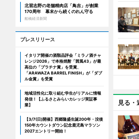
北習志野の老舗精肉店「鳥吉」が創業
170周年 幕末から続くのれん守る
船橋経済新聞
プレスリリース
イタリア開催の酒類品評会「ミラノ酒チャ
レンジ2026」で本格焼酎「茜風43」が最
高位の「プラチナ賞」を受賞、
「ARAWAZA BARREL FINISH」が「ダブ
ル金賞」を受賞
地域活性化に取り組む学生がリアルに情報
発信！【ふるさとみらいカレッジ実証事
見る・
業】
【3/7(日)開催】西郷隆盛生誕200年・没後
150年カウントダウン記念鹿児島マラソン
2027エントリー開始！