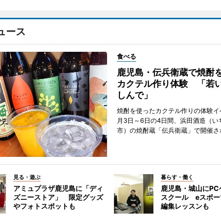
ュース
食べる
鹿児島・伝兵衛蔵で焼酎
カクテル作り体験 「若
しんで」
焼酎を使ったカクテル作りの体験イ
月3日～6日の4日間、浜田酒造（い
市）の焼酎蔵「伝兵衛蔵」で開催さ
見る・遊ぶ
暮らす・働く
アミュプラザ鹿児島に「ディ
鹿児島・城山にPC
ズニーストア」 限定グッズ
スクール eスポ
やフォトスポットも
編集レッスンも