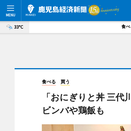
食べ
33°C
食べる
買う
「おにぎりと丼 三代
ビンバや鶏飯も