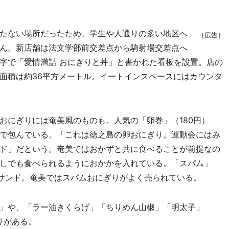
たない場所だったため、学生や人通りの多い地区へ
［広告］
ん。新店舗は法文学部前交差点から騎射場交差点へ
字で「愛情満詰 おにぎりと丼」と書かれた看板を設置。店の
面積は約36平方メートル。イートインスペースにはカウンタ
にぎりには奄美風のものも。人気の「卵巻」（180円）
で包んでいる。「これは徳之島の卵おにぎり。運動会にはみ
ド」だという。奄美ではおかずと共に食べることが前提なの
しでも食べられるようにおかかを入れている。「スパム」
をサンド。奄美ではスパムおにぎりがよく売られている。
」や、「ラー油きくらげ」「ちりめん山椒」「明太子」
ぎりがある。