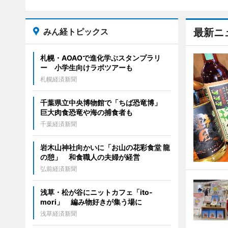
みん経トピックス
最新ニ
札幌・AOAOで進化学ぶスタンプラリ
ー 小学生向けラボツアーも
札幌経済新聞
千葉県立中央博物館で「ちば恐竜博」
巨大肉食恐竜や海の捕食者も
千葉経済新聞
岩木山神社向かいに「お山の花彩食堂 龍
の憩」 和食職人の夫婦が経営
弘前経済新聞
浅草・松が谷にニットカフェ「ito-
mori」 編み物好きが集う場に
浅草経済新聞