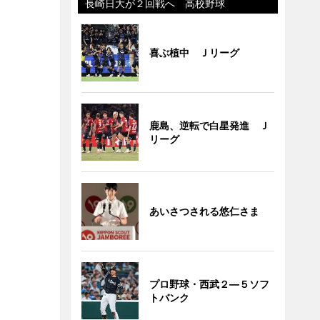
長崎日大が２回戦へ 高校野球
喜ぶ植中 Ｊリーグ
鹿島、逆転で白星発進 Ｊ
リーグ
あいさつされる悠仁さま
プロ野球・西武２―５ソフ
トバンク